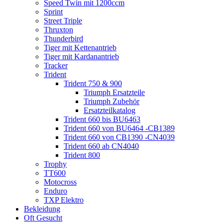
Speed Twin mit 1200ccm
Sprint
Street Triple
Thruxton
Thunderbird
Tiger mit Kettenantrieb
Tiger mit Kardanantrieb
Tracker
Trident
Trident 750 & 900
Triumph Ersatzteile
Triumph Zubehör
Ersatzteilkatalog
Trident 660 bis BU6463
Trident 660 von BU6464 -CB1389
Trident 660 von CB1390 -CN4039
Trident 660 ab CN4040
Trident 800
Trophy
TT600
Motocross
Enduro
TXP Elektro
Bekleidung
Oft Gesucht