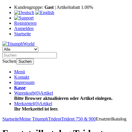
Kundengruppe:
Gast
| Artikelrabatt 1.00%
Registrieren
Anmelden
Startseite
Suchen
Suchen
Menü
Kontakt
Impressum
Kasse
Warenkorb
(
0
)
Artikel
Bitte Browser aktualisieren oder Artikel einlegen.
Merkzettel
(
0
)
Artikel
Ihr Merkzettel ist leer.
Startseite
Meine Triumph
Trident
Trident 750 & 900
Ersatzteilkatalog