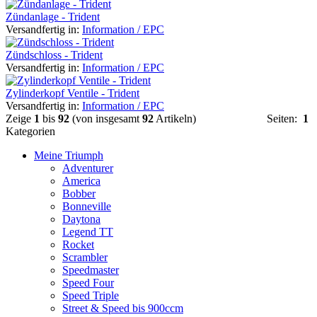
Zündanlage - Trident
Versandfertig in:
Information / EPC
Zündschloss - Trident
Versandfertig in:
Information / EPC
Zylinderkopf Ventile - Trident
Versandfertig in:
Information / EPC
Zeige
1
bis
92
(von insgesamt
92
Artikeln)
Seiten:
1
Kategorien
Meine Triumph
Adventurer
America
Bobber
Bonneville
Daytona
Legend TT
Rocket
Scrambler
Speedmaster
Speed Four
Speed Triple
Street & Speed bis 900ccm