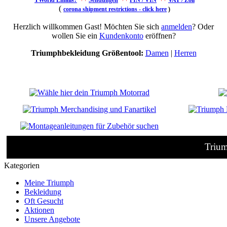
TWorld Emails?
++
Sendungen
++
FIN / VIN
++
VAT / Zoll
(
corona shipment restrictions - click here
)
Herzlich willkommen
Gast!
Möchten Sie sich
anmelden
? Oder
wollen Sie ein
Kundenkonto
eröffnen?
Triumphbekleidung Größentool:
Damen
|
Herren
Trium
Kategorien
Meine Triumph
Bekleidung
Oft Gesucht
Aktionen
Unsere Angebote