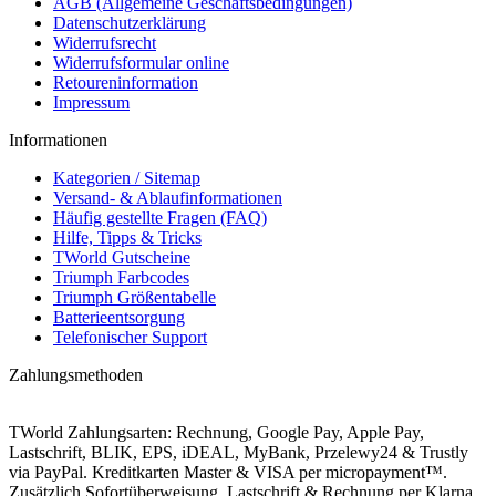
AGB (Allgemeine Geschäftsbedingungen)
Datenschutzerklärung
Widerrufsrecht
Widerrufsformular online
Retoureninformation
Impressum
Informationen
Kategorien / Sitemap
Versand- & Ablaufinformationen
Häufig gestellte Fragen (FAQ)
Hilfe, Tipps & Tricks
TWorld Gutscheine
Triumph Farbcodes
Triumph Größentabelle
Batterieentsorgung
Telefonischer Support
Zahlungsmethoden
TWorld Zahlungsarten: Rechnung, Google Pay, Apple Pay,
Lastschrift, BLIK, EPS, iDEAL, MyBank, Przelewy24 & Trustly
via PayPal. Kreditkarten Master & VISA per micropayment™.
Zusätzlich Sofortüberweisung, Lastschrift & Rechnung per Klarna.