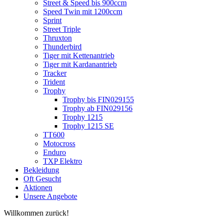
Street & Speed bis 900ccm
Speed Twin mit 1200ccm
Sprint
Street Triple
Thruxton
Thunderbird
Tiger mit Kettenantrieb
Tiger mit Kardanantrieb
Tracker
Trident
Trophy
Trophy bis FIN029155
Trophy ab FIN029156
Trophy 1215
Trophy 1215 SE
TT600
Motocross
Enduro
TXP Elektro
Bekleidung
Oft Gesucht
Aktionen
Unsere Angebote
Willkommen zurück!