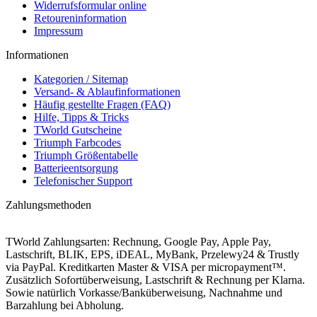
Widerrufsformular online
Retoureninformation
Impressum
Informationen
Kategorien / Sitemap
Versand- & Ablaufinformationen
Häufig gestellte Fragen (FAQ)
Hilfe, Tipps & Tricks
TWorld Gutscheine
Triumph Farbcodes
Triumph Größentabelle
Batterieentsorgung
Telefonischer Support
Zahlungsmethoden
TWorld Zahlungsarten: Rechnung, Google Pay, Apple Pay,
Lastschrift, BLIK, EPS, iDEAL, MyBank, Przelewy24 & Trustly
via PayPal. Kreditkarten Master & VISA per micropayment™.
Zusätzlich Sofortüberweisung, Lastschrift & Rechnung per Klarna.
Sowie natürlich Vorkasse/Banküberweisung, Nachnahme und
Barzahlung bei Abholung.