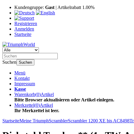
Kundengruppe:
Gast
| Artikelrabatt 1.00%
Registrieren
Anmelden
Startseite
Suchen
Suchen
Menü
Kontakt
Impressum
Kasse
Warenkorb
(
0
)
Artikel
Bitte Browser aktualisieren oder Artikel einlegen.
Merkzettel
(
0
)
Artikel
Ihr Merkzettel ist leer.
Startseite
Meine Triumph
Scrambler
Scrambler 1200 XE bis AC8498
Tr