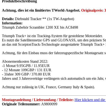
Produktbeschreibung
Achtung, dies ist ein limitiertes TWorld-Angebot.
Originalpreis: 
Details:
Diebstahl Tracker ** (1x TW-Angebot)
Information:
Triumph Zubehör Scrambler 1200 XE bis AC8498
Triumph Track+ ist ein Tracking-System für gestohlene Motorräder.
Es nutzt die Satellitennetze GPS und GLONASS, um den präzisen Stan
an das mit ScorpionTrack-Technologie ausgestattete Triumph Track+ 
Achtung, für den Einbau muss der fahrzeugspezifische Montagesatz se
Abonementkosten Stand 2022:
-1 Monat 9.95GPB / 11.95EUR
- 12 Monate 109GBP / 131 EUR
- 3Jahre 309 GBP / 370.80 EUR
Jahres und 3 Jahresverträge verlängern sich automatisch um ein Jahr,
Achtung nur zulässig in UK, France, Germany Italy & Spain).
Montageanleitung / Lieferumfang / Teileliste:
Hier klicken und die 
Originale Teilenummer:
A9800099