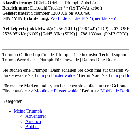
Klassifizierung:
OEM - Original Triumph Zubehör
Bezeichnung:
Diebstahl Tracker ** (1x TW-Angebot)
Gelistet unter:
Scrambler 1200 XE bis AC8498
FIN / VIN Erläuterung:
Wo finde ich die FIN? (hier klicken)
Artikelpreis (inkl. Mwst.):
225€ (EUR) | 196.24£ (GBP) | 207.33S
2526.95NKr (NOK) | 2445.39kr (SEK) | 1788.13Yuan (RMB|CNY) |
Triumph Onlineshop für alle Triumph Teile inklusive Techniksupport
TriumphWorld.de | Triumph Fürstenwalde | Bahros Bike Bude
Sie suchen eine Triumph? Dann schauen Sie doch mal auf unseren We
Fürstenwalde >>
Triumph Fürstenwalde
/ Berlin Nord >>
Triumph Be
Für weitere Marken und Typen besuchen sie einfach unsere Gebrauch
Fürstenwalde >>
Mobile.de Fürstenwalde
/ Berlin >>
Mobile.de Berl
Kategorien
Meine Triumph
Adventurer
America
Bobber