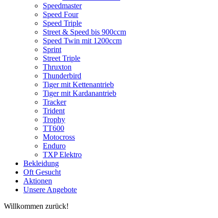
Speedmaster
Speed Four
Speed Triple
Street & Speed bis 900ccm
Speed Twin mit 1200ccm
Sprint
Street Triple
Thruxton
Thunderbird
Tiger mit Kettenantrieb
Tiger mit Kardanantrieb
Tracker
Trident
Trophy
TT600
Motocross
Enduro
TXP Elektro
Bekleidung
Oft Gesucht
Aktionen
Unsere Angebote
Willkommen zurück!