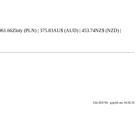
 961.66Zloty (PLN) | 375.83AU$ (AUD) | 453.74NZ$ (NZD) |
Chk-ID070b - geprüft am: 06.08.26