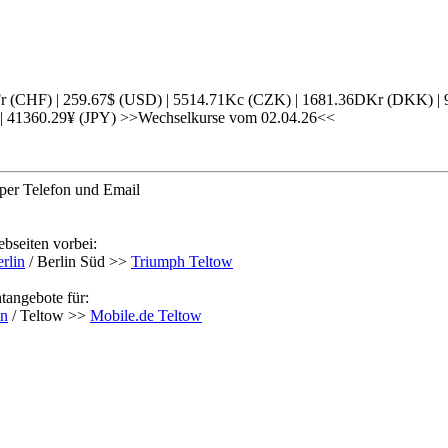
Fr (CHF) | 259.67$ (USD) | 5514.71Kc (CZK) | 1681.36DKr (DKK) |
 41360.29¥ (JPY) >>Wechselkurse vom 02.04.26<<
 per Telefon und Email
bseiten vorbei:
rlin
/ Berlin Süd >>
Triumph Teltow
tangebote für:
in
/ Teltow >>
Mobile.de Teltow