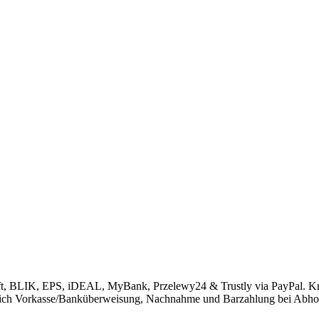
ift, BLIK, EPS, iDEAL, MyBank, Przelewy24 & Trustly via PayPal. K
rlich Vorkasse/Banküberweisung, Nachnahme und Barzahlung bei Abho