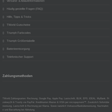
Versand- & Ablaufinformationen
Häufig gestellte Fragen (FAQ)
Hilfe, Tipps & Tricks
TWorld Gutscheine
Triumph Farbcodes
Triumph Größentabelle
Batterieentsorgung
Telefonischer Support
Zahlungsmethoden
TWorld Zahlungsarten: Rechnung, Google Pay, Apple Pay, Lastschrift, BLIK, EPS, iDEAL, MyBank, Pr
zelewy24 & Trustly via PayPal. Kreditkarten Master & VISA per micropayment™. Zusätzlich Sofortübe
rweisung, Lastschrift & Rechnung per Klarna. Sowie natürlich Vorkasse/Banküberweisung, Nachnahm
e und Barzahlung bei Abholung.