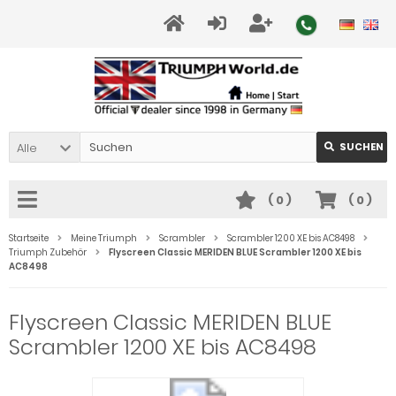
Alle
SUCHEN
(
0
)
(
0
)
Startseite
Meine Triumph
Scrambler
Scrambler 1200 XE bis AC8498
Triumph Zubehör
Flyscreen Classic MERIDEN BLUE Scrambler 1200 XE bis
AC8498
Flyscreen Classic MERIDEN BLUE
Scrambler 1200 XE bis AC8498