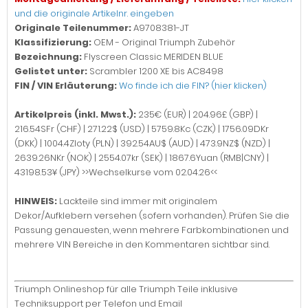
und die originale Artikelnr. eingeben
Originale Teilenummer:
A9708381-JT
Klassifizierung:
OEM - Original Triumph Zubehör
Bezeichnung:
Flyscreen Classic MERIDEN BLUE
Gelistet unter:
Scrambler 1200 XE bis AC8498
FIN / VIN Erläuterung:
Wo finde ich die FIN? (hier klicken)
Artikelpreis (inkl. Mwst.):
235€ (EUR) | 204.96£ (GBP) |
216.54SFr (CHF) | 271.22$ (USD) | 5759.8Kc (CZK) | 1756.09DKr
(DKK) | 1004.4Zloty (PLN) | 392.54AU$ (AUD) | 473.9NZ$ (NZD) |
2639.26NKr (NOK) | 2554.07kr (SEK) | 1867.6Yuan (RMB|CNY) |
43198.53¥ (JPY) >>Wechselkurse vom 02.04.26<<
HINWEIS:
Lackteile sind immer mit originalem
Dekor/Aufklebern versehen (sofern vorhanden). Prüfen Sie die
Passung genauesten, wenn mehrere Farbkombinationen und
mehrere VIN Bereiche in den Kommentaren sichtbar sind.
Triumph Onlineshop für alle Triumph Teile inklusive
Techniksupport per Telefon und Email