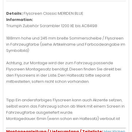
Details:
Flyscreen Classic MERIDEN BLUE
Information:
Triumph Zubehör Scrambler 1200 XE bis AC8498
188mm hohe und 245 mm breite Sommerscheibe / Flyscreen
in Fahrzeugfarbe (siehe Artikelname und Farbcodeangabe im
Symbolbild)
Achtung, zur Montage wird der zum Fahrzeug passende
Flyscreen Montagesatz benötigt. Diesen finden Sie direkt bei
den Flyscreens in der Liste. Den Haltesatz bitte separat
mitbestellen, sofern nicht schon vorhanden.
Tipp: Ein andersfarbiges Flyscreen kann auch Akzente setzen,
selbst wann das Fahrzeug schon ab Werk mit einem Screen in
Fahrzeugfarbe ausgeliefert wurde.
Montagedauer. 6min (wenn schon ein Haltesatz) verbaut ist
Montageanleitung / Lieferumfang / Teileliste:
Hier klicken