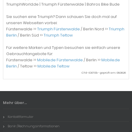
TriumphWorld.de | Triumph Fürstenwalde | Bahros Bike Bude
Sie suchen eine Triumph? Dann schauen Sie doch mal auf
unseren Webseiten vorbei:
Fürstenwalde >>
Triumph Fürstenwalde
/ Berlin Nord >>
Triumph
Berlin
/ Berlin Süd >>
Triumph Teltow
Für weitere Marken und Typen besuchen sie einfach unsere
Gebrauchtangebote für:
Fürstenwalde >>
Mobile.de Fürstenwalde
/ Berlin >>
Mobile.de
Berlin
/ Teltow >>
Mobile.de Teltow
Chk-ID070b - geprüft am: 06.08.26
Mehr über...
Kontaktformular
Bank-/Rechnungsinformationen