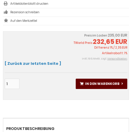
Artikeldatenblatt drucken
Rezension schreiben
235,00 EUR
Preis im Laden
232,65 EUR
TWorld Preis
Differenz 1% / 2,35 EUR
Artikelrabatt: 1%
inkl. 19 % MwSt. zzgl.
Versandkosten
[ Zurück zur letzten Seite ]
IN DEN WARENKORB
PRODUKTBESCHREIBUNG