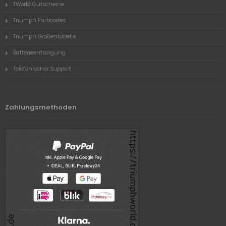
TWorld Gutscheine
Triumph Farbcodes
Triumph Größentabelle
Batterieentsorgung
Telefonischer Support
Zahlungsmethoden