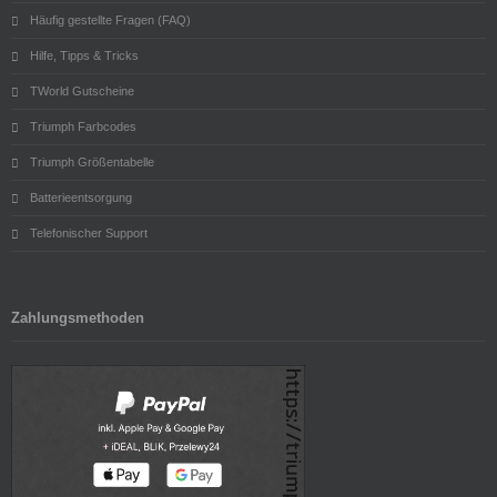
Häufig gestellte Fragen (FAQ)
Hilfe, Tipps & Tricks
TWorld Gutscheine
Triumph Farbcodes
Triumph Größentabelle
Batterieentsorgung
Telefonischer Support
Zahlungsmethoden