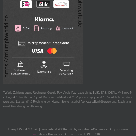
TWorld Zahlungsarten: Rechnung, Google Pay, Apple Pay, Lastschrift, BLIK, EPS, iDEAL, MyBank, Pr
zelewy24 & Trustly via PayPal. Kreditkarten Master & VISA per micropayment™. Zusätzlich Sofortübe
rweisung, Lastschrift & Rechnung per Klarna. Sowie natürlich Vorkasse/Banküberweisung, Nachnahm
e und Barzahlung bei Abholung.
TriumphWorld © 2026 | Template © 2009-2026 by modified eCommerce Shopsoftware
mod
ified eCommerce Shopsoftware © 2009-2026