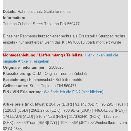
Details:
Rahmenschutz Schleifer rechts
Information:
Triumph Zubehör Street Triple ab FIN 560477
Einzelner Rahmenschutzschleifer rechts als Ersatzteil / Sturzpad rechts
einzeln - nur montierbar, wenn das Kit A9788013 voarb montiert wurde
Montageanleitung / Lieferumfang / Teileliste:
Hier klicken und die
originale Artikelnr. eingeben
Originale Teilenummer:
T2309625
Klassifizierung:
OEM - Original Triumph Zubehör
Bezeichnung:
Rahmenschutz Schleifer rechts
Gelistet unter:
Street Triple ab FIN 560477
FIN / VIN Erläuterung:
Wo finde ich die FIN? (hier klicken)
Artikelpreis (inkl. Mwst.):
104.5€ (EUR) | 91.14£ (GBP) | 96.29SFr (CHF)
| 120.6$ (USD) | 2561.27Kc (CZK) | 780.9DKr (DKK) | 446.64Zloty (PLN) |
174.55AU$ (AUD) | 210.74NZ$ (NZD) | 1173.63NKr (NOK) | 1135.75kr
(SEK) | 830.49Yuan (RMB|CNY) | 19209.56¥ (JPY) >>Wechselkurse vom
02.04.26<<