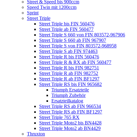
Street & Speed bis 900ccm
Speed Twin mit 1200ccm
Sprint
Street Triple
Street Triple bis FIN 560476
Street Triple ab FIN 560477
Street Triple S 660 von FIN 803572-967906
Street Triple S 660 ab FIN 967907
Street Triple S von FIN 803572-968958
Street Triple S ab FIN 974463
Street Triple R bis FIN 560476
Street Triple R & RX ab FIN 560477
Street Triple R bis FIN 982751
Street Triple R ab FIN 982752
Street Triple R ab FIN BF1297
Street Triple RS bis FIN 965682
Triumph Ersatzteile
Triumph Zubehör
Ersatzteilkatalog
Street Triple RS ab FIN 966534
Street Triple RS ab FIN BF1297
Street Triple 765 RX
Street Triple Moto2 bis BN4428
Street Triple Moto2 ab BN4429
Thruxton