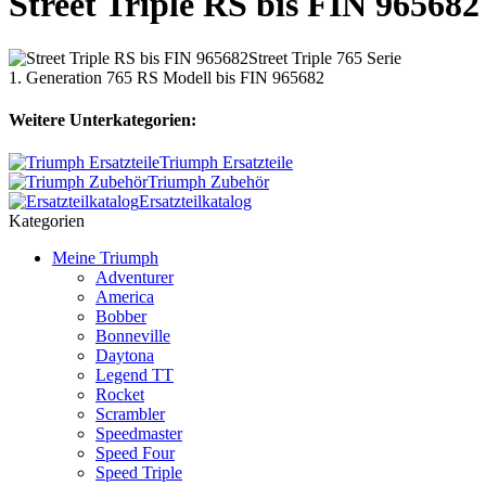
Street Triple RS bis FIN 965682
Street Triple 765 Serie
1. Generation 765 RS Modell bis FIN 965682
Weitere Unterkategorien:
Triumph Ersatzteile
Triumph Zubehör
Ersatzteilkatalog
Kategorien
Meine Triumph
Adventurer
America
Bobber
Bonneville
Daytona
Legend TT
Rocket
Scrambler
Speedmaster
Speed Four
Speed Triple