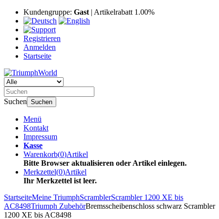
Kundengruppe:
Gast
| Artikelrabatt 1.00%
Registrieren
Anmelden
Startseite
Suchen
Suchen
Menü
Kontakt
Impressum
Kasse
Warenkorb
(
0
)
Artikel
Bitte Browser aktualisieren oder Artikel einlegen.
Merkzettel
(
0
)
Artikel
Ihr Merkzettel ist leer.
Startseite
Meine Triumph
Scrambler
Scrambler 1200 XE bis
AC8498
Triumph Zubehör
Bremsscheibenschloss schwarz Scrambler
1200 XE bis AC8498