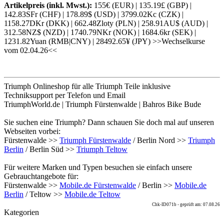
Artikelpreis (inkl. Mwst.):
155€ (EUR) | 135.19£ (GBP) |
142.83SFr (CHF) | 178.89$ (USD) | 3799.02Kc (CZK) |
1158.27DKr (DKK) | 662.48Zloty (PLN) | 258.91AU$ (AUD) |
312.58NZ$ (NZD) | 1740.79NKr (NOK) | 1684.6kr (SEK) |
1231.82Yuan (RMB|CNY) | 28492.65¥ (JPY) >>Wechselkurse
vom 02.04.26<<
Triumph Onlineshop für alle Triumph Teile inklusive
Techniksupport per Telefon und Email
TriumphWorld.de | Triumph Fürstenwalde | Bahros Bike Bude
Sie suchen eine Triumph? Dann schauen Sie doch mal auf unseren
Webseiten vorbei:
Fürstenwalde >>
Triumph Fürstenwalde
/ Berlin Nord >>
Triumph
Berlin
/ Berlin Süd >>
Triumph Teltow
Für weitere Marken und Typen besuchen sie einfach unsere
Gebrauchtangebote für:
Fürstenwalde >>
Mobile.de Fürstenwalde
/ Berlin >>
Mobile.de
Berlin
/ Teltow >>
Mobile.de Teltow
Chk-ID071b - geprüft am: 07.08.26
Kategorien