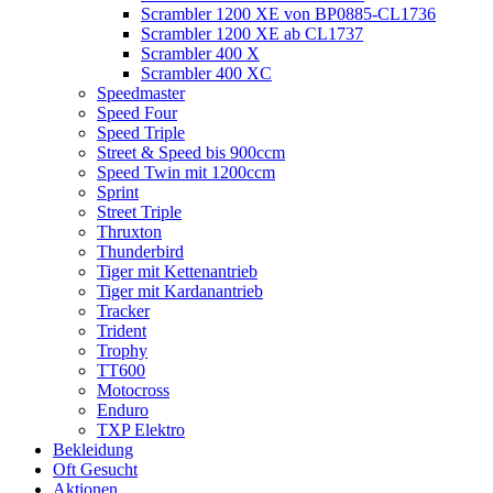
Scrambler 1200 XE von BP0885-CL1736
Scrambler 1200 XE ab CL1737
Scrambler 400 X
Scrambler 400 XC
Speedmaster
Speed Four
Speed Triple
Street & Speed bis 900ccm
Speed Twin mit 1200ccm
Sprint
Street Triple
Thruxton
Thunderbird
Tiger mit Kettenantrieb
Tiger mit Kardanantrieb
Tracker
Trident
Trophy
TT600
Motocross
Enduro
TXP Elektro
Bekleidung
Oft Gesucht
Aktionen