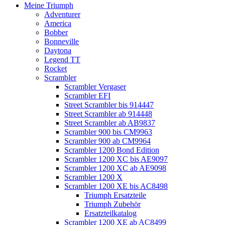
Meine Triumph
Adventurer
America
Bobber
Bonneville
Daytona
Legend TT
Rocket
Scrambler
Scrambler Vergaser
Scrambler EFI
Street Scrambler bis 914447
Street Scrambler ab 914448
Street Scrambler ab AB9837
Scrambler 900 bis CM9963
Scrambler 900 ab CM9964
Scrambler 1200 Bond Edition
Scrambler 1200 XC bis AE9097
Scrambler 1200 XC ab AE9098
Scrambler 1200 X
Scrambler 1200 XE bis AC8498
Triumph Ersatzteile
Triumph Zubehör
Ersatzteilkatalog
Scrambler 1200 XE ab AC8499