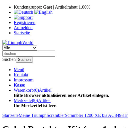
Kundengruppe:
Gast
| Artikelrabatt 1.00%
Registrieren
Anmelden
Startseite
Suchen
Suchen
Menü
Kontakt
Impressum
Kasse
Warenkorb
(
0
)
Artikel
Bitte Browser aktualisieren oder Artikel einlegen.
Merkzettel
(
0
)
Artikel
Ihr Merkzettel ist leer.
Startseite
Meine Triumph
Scrambler
Scrambler 1200 XE bis AC8498
Tr