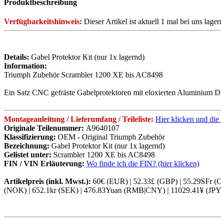
Produktbeschreibung
Verfügbarkeitshinweis:
Dieser Artikel ist aktuell 1 mal bei uns lag
Details:
Gabel Protektor Kit (nur 1x lagernd)
Information:
Triumph Zubehör Scrambler 1200 XE bis AC8498
Ein Satz CNC gefräste Gabelprotektoren mit eloxierten Aluminium Dis
Montageanleitung / Lieferumfang / Teileliste:
Hier klicken und die 
Originale Teilenummer:
A9640107
Klassifizierung:
OEM - Original Triumph Zubehör
Bezeichnung:
Gabel Protektor Kit (nur 1x lagernd)
Gelistet unter:
Scrambler 1200 XE bis AC8498
FIN / VIN Erläuterung:
Wo finde ich die FIN? (hier klicken)
Artikelpreis (inkl. Mwst.):
60€ (EUR) | 52.33£ (GBP) | 55.29SFr 
(NOK) | 652.1kr (SEK) | 476.83Yuan (RMB|CNY) | 11029.41¥ (JP