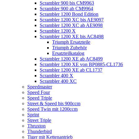
Scrambler 900 bis CM9963
Scrambler 900 ab CM9964
Scrambler 1200 Bond Edition
Scrambler 1200 XC bis AE9097
Scrambler 1200 XC ab AE9098
Scrambler 1200 X
Scrambler 1200 XE bis AC8498
Triumph Ersatzteile
Triumph Zubehör
Ersatzteilkatalog
Scrambler 1200 XE ab AC8499
Scrambler 1200 XE von BP0885-CL1736
Scrambler 1200 XE ab CL1737
Scrambler 400 X
Scrambler 400 XC
Speedmaster
Speed Four
Speed Triple
Street & Speed bis 900ccm
Speed Twin mit 1200ccm
Sprint
Street Triple
Thruxton
Thunderbird
Tiger mit Kettenantrieb