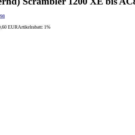
gernd) Scrambler 1200 XE bis AC
 0,60 EUR
Artikelrabatt: 1%