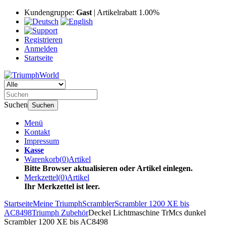
Kundengruppe:
Gast
| Artikelrabatt 1.00%
Registrieren
Anmelden
Startseite
Suchen
Suchen
Menü
Kontakt
Impressum
Kasse
Warenkorb
(
0
)
Artikel
Bitte Browser aktualisieren oder Artikel einlegen.
Merkzettel
(
0
)
Artikel
Ihr Merkzettel ist leer.
Startseite
Meine Triumph
Scrambler
Scrambler 1200 XE bis
AC8498
Triumph Zubehör
Deckel Lichtmaschine TrMcs dunkel
Scrambler 1200 XE bis AC8498