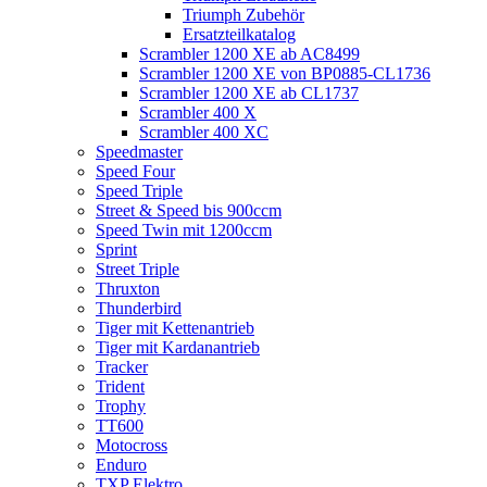
Triumph Zubehör
Ersatzteilkatalog
Scrambler 1200 XE ab AC8499
Scrambler 1200 XE von BP0885-CL1736
Scrambler 1200 XE ab CL1737
Scrambler 400 X
Scrambler 400 XC
Speedmaster
Speed Four
Speed Triple
Street & Speed bis 900ccm
Speed Twin mit 1200ccm
Sprint
Street Triple
Thruxton
Thunderbird
Tiger mit Kettenantrieb
Tiger mit Kardanantrieb
Tracker
Trident
Trophy
TT600
Motocross
Enduro
TXP Elektro