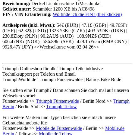
Bezeichnung:
Deckel Lichtmaschine TrMcs dunkel
Gelistet unter:
Scrambler 1200 XE bis AC8498
FIN / VIN Erläuterung:
Wo finde ich die FIN? (hier klicken)
Artikelpreis (inkl. Mwst.):
54€ (EUR) | 47.1£ (GBP) | 49.76SFr
(CHF) | 62.32$ (USD) | 1323.53Kc (CZK) | 403.53DKr (DKK) |
230.8Zloty (PLN) | 90.2AU$ (AUD) | 108.9NZ$ (NZD) |
606.47NKr (NOK) | 586.89kr (SEK) | 429.15Yuan (RMB|CNY) |
9926.47¥ (JPY) >>Wechselkurse vom 02.04.26<<
Triumph Onlineshop für alle Triumph Teile inklusive
Techniksupport per Telefon und Email
TriumphWorld.de | Triumph Fürstenwalde | Bahros Bike Bude
Sie suchen eine Triumph? Dann schauen Sie doch mal auf unseren
Webseiten vorbei:
Fürstenwalde >>
Triumph Fürstenwalde
/ Berlin Nord >>
Triumph
Berlin
/ Berlin Süd >>
Triumph Teltow
Für weitere Marken und Typen besuchen sie einfach unsere
Gebrauchtangebote für:
Fürstenwalde >>
Mobile.de Fürstenwalde
/ Berlin >>
Mobile.de
Berlin
/ Teltow >>
Mobile.de Teltow