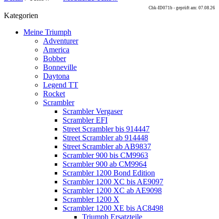
Chk-ID071b - geprüft am: 07.08.26
Kategorien
Meine Triumph
Adventurer
America
Bobber
Bonneville
Daytona
Legend TT
Rocket
Scrambler
Scrambler Vergaser
Scrambler EFI
Street Scrambler bis 914447
Street Scrambler ab 914448
Street Scrambler ab AB9837
Scrambler 900 bis CM9963
Scrambler 900 ab CM9964
Scrambler 1200 Bond Edition
Scrambler 1200 XC bis AE9097
Scrambler 1200 XC ab AE9098
Scrambler 1200 X
Scrambler 1200 XE bis AC8498
Triumph Ersatzteile