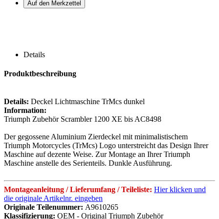
Details
Produktbeschreibung
Details:
Deckel Lichtmaschine TrMcs dunkel
Information:
Triumph Zubehör Scrambler 1200 XE bis AC8498
Der gegossene Aluminium Zierdeckel mit minimalistischem
Triumph Motorcycles (TrMcs) Logo unterstreicht das Design Ihrer
Maschine auf dezente Weise. Zur Montage an Ihrer Triumph
Maschine anstelle des Serienteils. Dunkle Ausführung.
Montageanleitung / Lieferumfang / Teileliste:
Hier klicken und
die originale Artikelnr. eingeben
Originale Teilenummer:
A9610265
Klassifizierung:
OEM - Original Triumph Zubehör