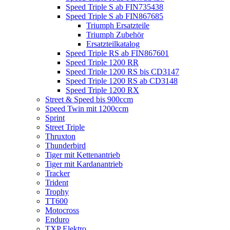
Speed Triple S ab FIN735438
Speed Triple S ab FIN867685
Triumph Ersatzteile
Triumph Zubehör
Ersatzteilkatalog
Speed Triple RS ab FIN867601
Speed Triple 1200 RR
Speed Triple 1200 RS bis CD3147
Speed Triple 1200 RS ab CD3148
Speed Triple 1200 RX
Street & Speed bis 900ccm
Speed Twin mit 1200ccm
Sprint
Street Triple
Thruxton
Thunderbird
Tiger mit Kettenantrieb
Tiger mit Kardanantrieb
Tracker
Trident
Trophy
TT600
Motocross
Enduro
TXP Elektro