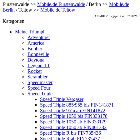
Fürstenwalde >>
Mobile.de Fürstenwalde
/ Berlin >>
Mobile.de
Berlin
/ Teltow >>
Mobile.de Teltow
Chk-ID071b - geprüft am: 07.08.26
Kategorien
Meine Triumph
Adventurer
America
Bobber
Bonneville
Daytona
Legend TT
Rocket
Scrambler
Speedmaster
Speed Four
Speed Triple
Speed Triple Vergaser
Speed Triple 885/955 bis FIN141871
Speed Triple 955i ab FIN141872
Speed Triple 1050 bis FIN333178
Speed Triple 1050 ab FIN333179
Speed Triple 1050 ab FIN461332
Speed Triple R bis FIN735436
Speed Triple R ab FIN735437