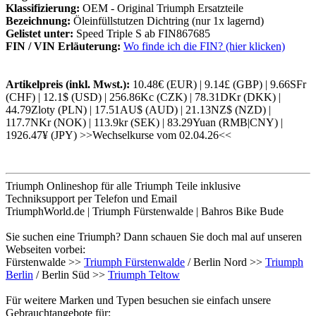
Klassifizierung:
OEM - Original Triumph Ersatzteile
Bezeichnung:
Öleinfüllstutzen Dichtring (nur 1x lagernd)
Gelistet unter:
Speed Triple S ab FIN867685
FIN / VIN Erläuterung:
Wo finde ich die FIN? (hier klicken)
Artikelpreis (inkl. Mwst.):
10.48€ (EUR) | 9.14£ (GBP) | 9.66SFr
(CHF) | 12.1$ (USD) | 256.86Kc (CZK) | 78.31DKr (DKK) |
44.79Zloty (PLN) | 17.51AU$ (AUD) | 21.13NZ$ (NZD) |
117.7NKr (NOK) | 113.9kr (SEK) | 83.29Yuan (RMB|CNY) |
1926.47¥ (JPY) >>Wechselkurse vom 02.04.26<<
Triumph Onlineshop für alle Triumph Teile inklusive
Techniksupport per Telefon und Email
TriumphWorld.de | Triumph Fürstenwalde | Bahros Bike Bude
Sie suchen eine Triumph? Dann schauen Sie doch mal auf unseren
Webseiten vorbei:
Fürstenwalde >>
Triumph Fürstenwalde
/ Berlin Nord >>
Triumph
Berlin
/ Berlin Süd >>
Triumph Teltow
Für weitere Marken und Typen besuchen sie einfach unsere
Gebrauchtangebote für: