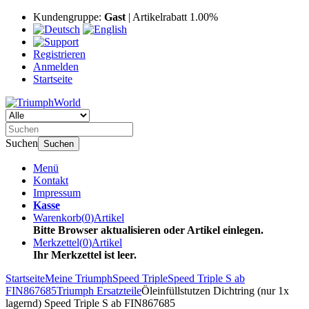
Kundengruppe:
Gast
| Artikelrabatt 1.00%
Registrieren
Anmelden
Startseite
Suchen
Suchen
Menü
Kontakt
Impressum
Kasse
Warenkorb
(
0
)
Artikel
Bitte Browser aktualisieren oder Artikel einlegen.
Merkzettel
(
0
)
Artikel
Ihr Merkzettel ist leer.
Startseite
Meine Triumph
Speed Triple
Speed Triple S ab
FIN867685
Triumph Ersatzteile
Öleinfüllstutzen Dichtring (nur 1x
lagernd) Speed Triple S ab FIN867685