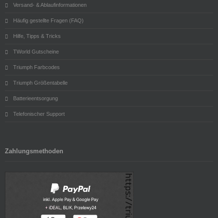
Versand- & Ablaufinformationen
Häufig gestellte Fragen (FAQ)
Hilfe, Tipps & Tricks
TWorld Gutscheine
Triumph Farbcodes
Triumph Größentabelle
Batterieentsorgung
Telefonischer Support
Zahlungsmethoden