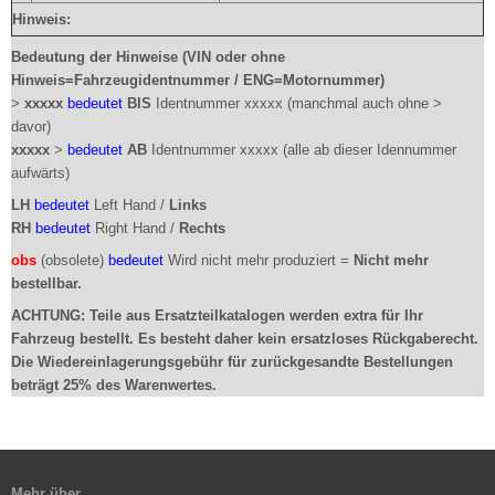
Hinweis:
Bedeutung der Hinweise (VIN oder ohne
Hinweis=Fahrzeugidentnummer / ENG=Motornummer)
>
xxxxx
bedeutet
BIS
Identnummer xxxxx (manchmal auch ohne >
davor)
xxxxx
>
bedeutet
AB
Identnummer xxxxx (alle ab dieser Idennummer
aufwärts)
LH
bedeutet
Left Hand /
Links
RH
bedeutet
Right Hand /
Rechts
obs
(obsolete)
bedeutet
Wird nicht mehr produziert =
Nicht mehr
bestellbar.
ACHTUNG: Teile aus Ersatzteilkatalogen werden extra für Ihr
Fahrzeug bestellt. Es besteht daher kein ersatzloses Rückgaberecht.
Die Wiedereinlagerungsgebühr für zurückgesandte Bestellungen
beträgt 25% des Warenwertes.
Mehr über...