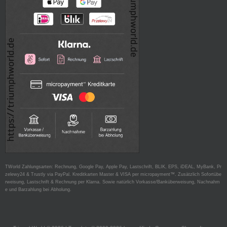
TWorld Zahlungsarten: Rechnung, Google Pay, Apple Pay, Lastschrift, BLIK, EPS, iDEAL, MyBank, Pr
zelewy24 & Trustly via PayPal. Kreditkarten Master & VISA per micropayment™. Zusätzlich Sofortübe
rweisung, Lastschrift & Rechnung per Klarna. Sowie natürlich Vorkasse/Banküberweisung, Nachnahm
e und Barzahlung bei Abholung.