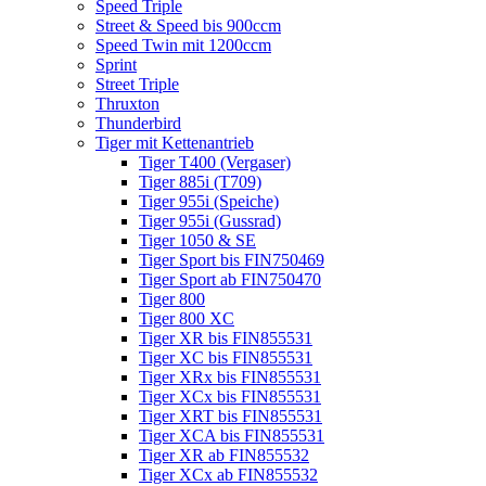
Speed Triple
Street & Speed bis 900ccm
Speed Twin mit 1200ccm
Sprint
Street Triple
Thruxton
Thunderbird
Tiger mit Kettenantrieb
Tiger T400 (Vergaser)
Tiger 885i (T709)
Tiger 955i (Speiche)
Tiger 955i (Gussrad)
Tiger 1050 & SE
Tiger Sport bis FIN750469
Tiger Sport ab FIN750470
Tiger 800
Tiger 800 XC
Tiger XR bis FIN855531
Tiger XC bis FIN855531
Tiger XRx bis FIN855531
Tiger XCx bis FIN855531
Tiger XRT bis FIN855531
Tiger XCA bis FIN855531
Tiger XR ab FIN855532
Tiger XCx ab FIN855532