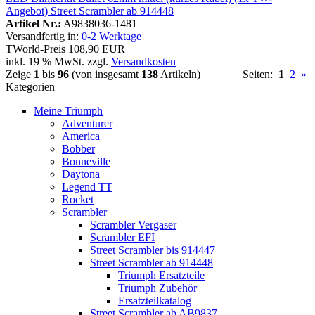
Angebot) Street Scrambler ab 914448
Artikel Nr.:
A9838036-1481
Versandfertig in:
0-2 Werktage
TWorld-Preis
108,90 EUR
inkl. 19 % MwSt. zzgl.
Versandkosten
Zeige
1
bis
96
(von insgesamt
138
Artikeln)
Seiten:
1
2
»
Kategorien
Meine Triumph
Adventurer
America
Bobber
Bonneville
Daytona
Legend TT
Rocket
Scrambler
Scrambler Vergaser
Scrambler EFI
Street Scrambler bis 914447
Street Scrambler ab 914448
Triumph Ersatzteile
Triumph Zubehör
Ersatzteilkatalog
Street Scrambler ab AB9837