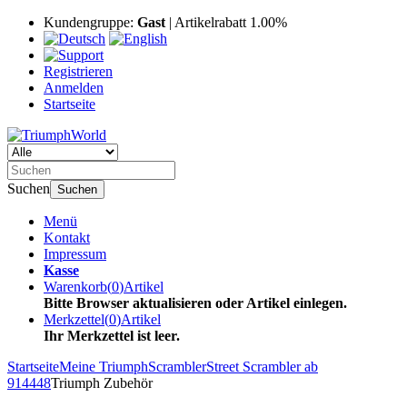
Kundengruppe:
Gast
| Artikelrabatt 1.00%
Registrieren
Anmelden
Startseite
Suchen
Suchen
Menü
Kontakt
Impressum
Kasse
Warenkorb
(
0
)
Artikel
Bitte Browser aktualisieren oder Artikel einlegen.
Merkzettel
(
0
)
Artikel
Ihr Merkzettel ist leer.
Startseite
Meine Triumph
Scrambler
Street Scrambler ab
914448
Triumph Zubehör