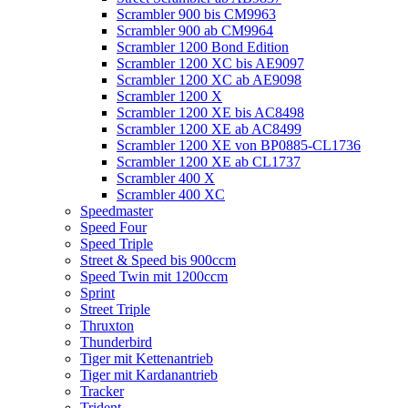
Scrambler 900 bis CM9963
Scrambler 900 ab CM9964
Scrambler 1200 Bond Edition
Scrambler 1200 XC bis AE9097
Scrambler 1200 XC ab AE9098
Scrambler 1200 X
Scrambler 1200 XE bis AC8498
Scrambler 1200 XE ab AC8499
Scrambler 1200 XE von BP0885-CL1736
Scrambler 1200 XE ab CL1737
Scrambler 400 X
Scrambler 400 XC
Speedmaster
Speed Four
Speed Triple
Street & Speed bis 900ccm
Speed Twin mit 1200ccm
Sprint
Street Triple
Thruxton
Thunderbird
Tiger mit Kettenantrieb
Tiger mit Kardanantrieb
Tracker
Trident