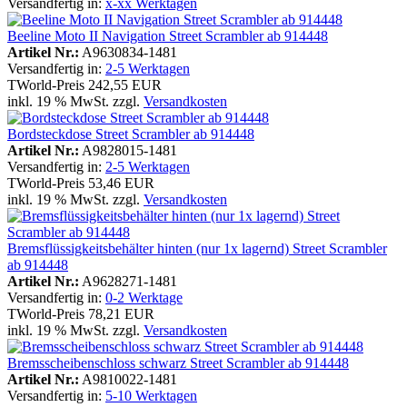
Versandfertig in:
x-xx Werktagen
Beeline Moto II Navigation Street Scrambler ab 914448
Artikel Nr.:
A9630834-1481
Versandfertig in:
2-5 Werktagen
TWorld-Preis
242,55 EUR
inkl. 19 % MwSt. zzgl.
Versandkosten
Bordsteckdose Street Scrambler ab 914448
Artikel Nr.:
A9828015-1481
Versandfertig in:
2-5 Werktagen
TWorld-Preis
53,46 EUR
inkl. 19 % MwSt. zzgl.
Versandkosten
Bremsflüssigkeitsbehälter hinten (nur 1x lagernd) Street Scrambler
ab 914448
Artikel Nr.:
A9628271-1481
Versandfertig in:
0-2 Werktage
TWorld-Preis
78,21 EUR
inkl. 19 % MwSt. zzgl.
Versandkosten
Bremsscheibenschloss schwarz Street Scrambler ab 914448
Artikel Nr.:
A9810022-1481
Versandfertig in:
5-10 Werktagen