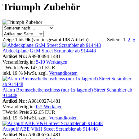
Triumph Zubehör
Zeige
1
bis
96
(von insgesamt
138
Artikeln)
Seiten:
1
2
»
Abdeckplane Gr.M Street Scrambler ab 914448
Artikel Nr.:
A9930494-1481
Versandfertig in:
5-10 Werktagen
TWorld-Preis
147,51 EUR
inkl. 19 % MwSt. zzgl.
Versandkosten
Alarm Bremsscheibenschloss (nur 1x lagernd) Street Scrambler ab
914448
Artikel Nr.:
A9810027-1481
Versandfertig in:
0-2 Werktage
TWorld-Preis
232,65 EUR
inkl. 19 % MwSt. zzgl.
Versandkosten
Auspuff ABE V&H Street Scrambler ab 914448
Artikel Nr.:
A9600676-1481