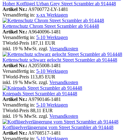
Hoher Kotflügel Urban Grey Street Scrambler ab 914448
Artikel Nr.:
A9700772-LY-1481
Versandfertig in:
x-xx Werktagen
Kettenschutz Chrom Street Scrambler ab 914448
Artikel Nr.:
A9640096-1481
Versandfertig in:
5-10 Werktagen
TWorld-Preis
187,11 EUR
inkl. 19 % MwSt. zzgl.
Versandkosten
Kettenschutz schwarz gelocht Street Scrambler ab 914448
Artikel Nr.:
A2055008-1481
Versandfertig in:
5-10 Werktagen
TWorld-Preis
113,85 EUR
inkl. 19 % MwSt. zzgl.
Versandkosten
Kniepads Street Scrambler ab 914448
Artikel Nr.:
A9790146-1481
Versandfertig in:
5-10 Werktagen
TWorld-Preis
88,11 EUR
inkl. 19 % MwSt. zzgl.
Versandkosten
Kotflügelverlängerung vorn Street Scrambler ab 914448
Artikel Nr.:
A9708517-1481
Versandfertig in:
5-10 Werktagen