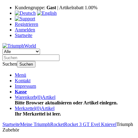
Kundengruppe:
Gast
| Artikelrabatt 1.00%
Registrieren
Anmelden
Startseite
Suchen
Suchen
Menü
Kontakt
Impressum
Kasse
Warenkorb
(
0
)
Artikel
Bitte Browser aktualisieren oder Artikel einlegen.
Merkzettel
(
0
)
Artikel
Ihr Merkzettel ist leer.
Startseite
Meine Triumph
Rocket
Rocket 3 GT Evel Knievel
Triumph
Zubehör