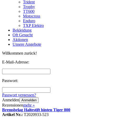
Trident
Trophy
TT600
Motocross
Enduro
TXP Elektro
Bekleidung
Oft Gesucht
Aktionen
Unsere Angebote
Willkommen zurück!
E-Mail-Adresse:
Passwort:
Passwort vergessen?
Anmelden
Anmelden
Rezensionen
mehr
»
Bremsbelag Haltestift hinten Tiger 800
Artikel Nr.:
T2020933-523