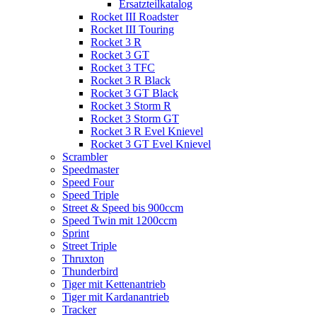
Ersatzteilkatalog
Rocket III Roadster
Rocket III Touring
Rocket 3 R
Rocket 3 GT
Rocket 3 TFC
Rocket 3 R Black
Rocket 3 GT Black
Rocket 3 Storm R
Rocket 3 Storm GT
Rocket 3 R Evel Knievel
Rocket 3 GT Evel Knievel
Scrambler
Speedmaster
Speed Four
Speed Triple
Street & Speed bis 900ccm
Speed Twin mit 1200ccm
Sprint
Street Triple
Thruxton
Thunderbird
Tiger mit Kettenantrieb
Tiger mit Kardanantrieb
Tracker