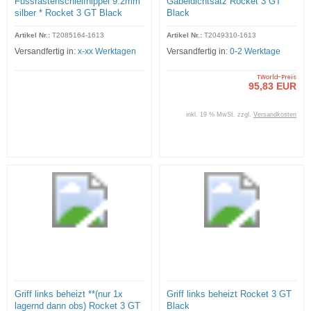
Fussrastenschleifnippel 9.2mm
Gabeldichtsatz Rocket 3 GT
silber * Rocket 3 GT Black
Black
Artikel Nr.:
T2085164-1613
Artikel Nr.:
T2049310-1613
Versandfertig in:
x-xx Werktagen
Versandfertig in:
0-2 Werktage
TWorld-Preis
95,83 EUR
inkl. 19 % MwSt. zzgl.
Versandkosten
Griff links beheizt **(nur 1x
Griff links beheizt Rocket 3 GT
lagernd dann obs) Rocket 3 GT
Black