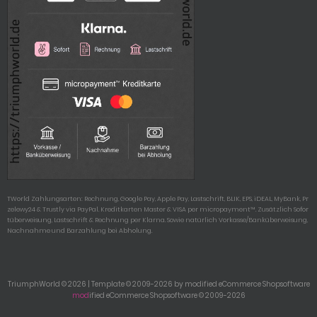
TWorld Zahlungsarten: Rechnung, Google Pay, Apple Pay, Lastschrift, BLIK, EPS, iDEAL, MyBank, Pr
zelewy24 & Trustly via PayPal. Kreditkarten Master & VISA per micropayment™. Zusätzlich Sofor
tüberweisung, Lastschrift & Rechnung per Klarna. Sowie natürlich Vorkasse/Banküberweisung,
Nachnahme und Barzahlung bei Abholung.
TriumphWorld © 2026 | Template © 2009-2026 by modified eCommerce Shopsoftware
mod
ified eCommerce Shopsoftware © 2009-2026