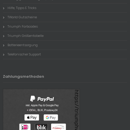
Hilfe, Tipps & Tricks
TWorld Gutscheine
Triumph Farbcodes
Triumph Größentabelle
Batterieentsorgung
Telefonischer Support
Zahlungsmethoden