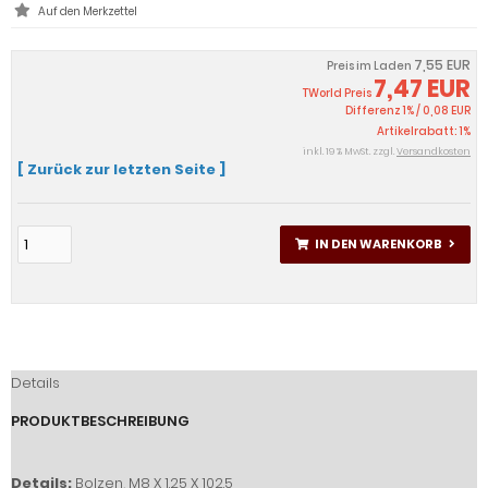
7,55 EUR
Preis im Laden
7,47 EUR
TWorld Preis
Differenz 1% / 0,08 EUR
Artikelrabatt: 1%
inkl. 19 % MwSt. zzgl.
Versandkosten
[ Zurück zur letzten Seite ]
IN DEN WARENKORB
Details
PRODUKTBESCHREIBUNG
Details:
Bolzen, M8 X 1.25 X 102.5