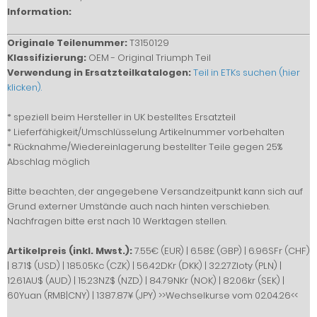
Information:
Originale Teilenummer:
T3150129
Klassifizierung:
OEM - Original Triumph Teil
Verwendung in Ersatzteilkatalogen:
Teil in ETKs suchen (hier
klicken).
* speziell beim Hersteller in UK bestelltes Ersatzteil
* Lieferfähigkeit/Umschlüsselung Artikelnummer vorbehalten
* Rücknahme/Wiedereinlagerung bestellter Teile gegen 25%
Abschlag möglich
Bitte beachten, der angegebene Versandzeitpunkt kann sich auf
Grund externer Umstände auch nach hinten verschieben.
Nachfragen bitte erst nach 10 Werktagen stellen.
Artikelpreis (inkl. Mwst.):
7.55€ (EUR) | 6.58£ (GBP) | 6.96SFr (CHF)
| 8.71$ (USD) | 185.05Kc (CZK) | 56.42DKr (DKK) | 32.27Zloty (PLN) |
12.61AU$ (AUD) | 15.23NZ$ (NZD) | 84.79NKr (NOK) | 82.06kr (SEK) |
60Yuan (RMB|CNY) | 1387.87¥ (JPY) >>Wechselkurse vom 02.04.26<<