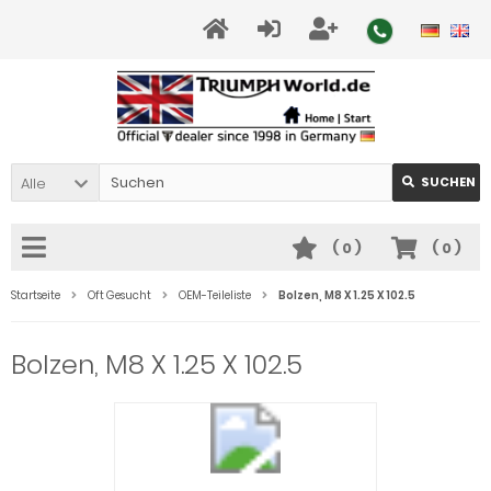
Alle
SUCHEN
(
0
)
(
0
)
Startseite
Oft Gesucht
OEM-Teileliste
Bolzen, M8 X 1.25 X 102.5
Bolzen, M8 X 1.25 X 102.5