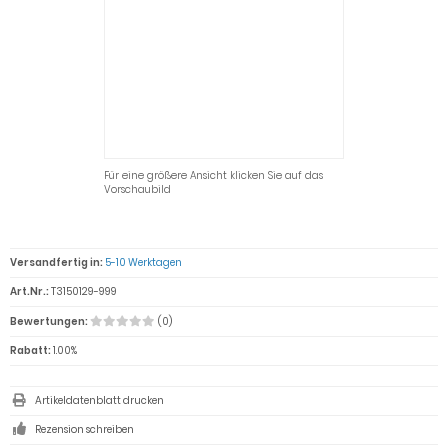
Für eine größere Ansicht klicken Sie auf das
Vorschaubild
Versandfertig in:
5-10 Werktagen
Art.Nr.:
T3150129-999
Bewertungen:
(0)
Rabatt:
1.00%
Artikeldatenblatt drucken
Rezension schreiben