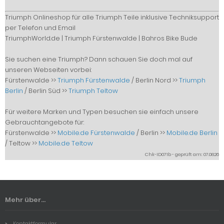
Triumph Onlineshop für alle Triumph Teile inklusive Techniksupport
per Telefon und Email
TriumphWorld.de | Triumph Fürstenwalde | Bahros Bike Bude
Sie suchen eine Triumph? Dann schauen Sie doch mal auf
unseren Webseiten vorbei:
Fürstenwalde >>
Triumph Fürstenwalde
/ Berlin Nord >>
Triumph
Berlin
/ Berlin Süd >>
Triumph Teltow
Für weitere Marken und Typen besuchen sie einfach unsere
Gebrauchtangebote für:
Fürstenwalde >>
Mobile.de Fürstenwalde
/ Berlin >>
Mobile.de Berlin
/ Teltow >>
Mobile.de Teltow
Chk-ID071b - geprüft am: 07.08.26
Mehr über...
Kontaktformular