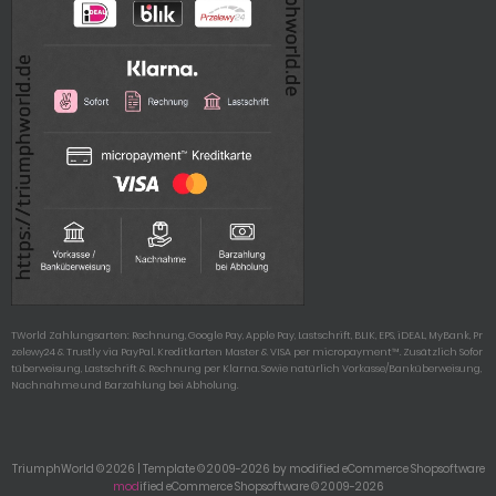
TWorld Zahlungsarten: Rechnung, Google Pay, Apple Pay, Lastschrift, BLIK, EPS, iDEAL, MyBank, Pr
zelewy24 & Trustly via PayPal. Kreditkarten Master & VISA per micropayment™. Zusätzlich Sofor
tüberweisung, Lastschrift & Rechnung per Klarna. Sowie natürlich Vorkasse/Banküberweisung,
Nachnahme und Barzahlung bei Abholung.
TriumphWorld © 2026 | Template © 2009-2026 by modified eCommerce Shopsoftware
mod
ified eCommerce Shopsoftware © 2009-2026