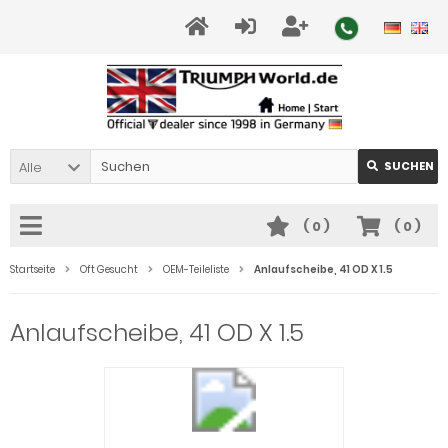
Alle
SUCHEN
(
0
)
(
0
)
Startseite
Oft Gesucht
OEM-Teileliste
Anlaufscheibe, 41 OD X 1.5
Anlaufscheibe, 41 OD X 1.5