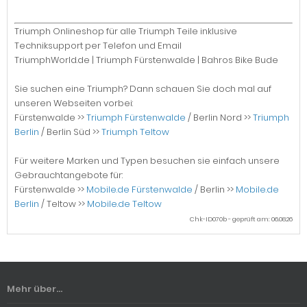
Triumph Onlineshop für alle Triumph Teile inklusive
Techniksupport per Telefon und Email
TriumphWorld.de | Triumph Fürstenwalde | Bahros Bike Bude
Sie suchen eine Triumph? Dann schauen Sie doch mal auf
unseren Webseiten vorbei:
Fürstenwalde >>
Triumph Fürstenwalde
/ Berlin Nord >>
Triumph
Berlin
/ Berlin Süd >>
Triumph Teltow
Für weitere Marken und Typen besuchen sie einfach unsere
Gebrauchtangebote für:
Fürstenwalde >>
Mobile.de Fürstenwalde
/ Berlin >>
Mobile.de
Berlin
/ Teltow >>
Mobile.de Teltow
Chk-ID070b - geprüft am: 06.08.26
Mehr über...