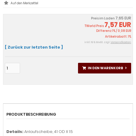
7,65 EUR
Preis im Laden
7,57 EUR
TWorld Preis
Differenz 1% / 0,08 EUR
Artikelrabatt: 1%
inkl. 19 % MwSt. zzgl.
Versandkosten
[ Zurück zur letzten Seite ]
IN DEN WARENKORB
PRODUKTBESCHREIBUNG
Details:
Anlaufscheibe, 41 OD X 1.5