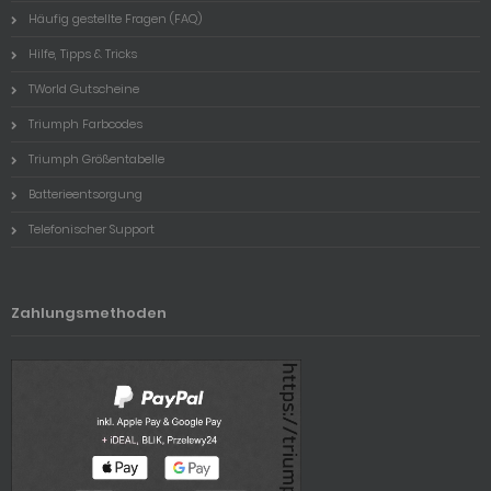
Häufig gestellte Fragen (FAQ)
Hilfe, Tipps & Tricks
TWorld Gutscheine
Triumph Farbcodes
Triumph Größentabelle
Batterieentsorgung
Telefonischer Support
Zahlungsmethoden