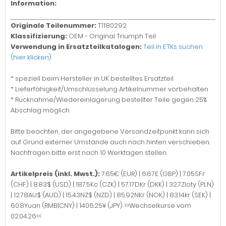
Information:
Originale Teilenummer:
T1180292
Klassifizierung:
OEM - Original Triumph Teil
Verwendung in Ersatzteilkatalogen:
Teil in ETKs suchen
(hier klicken).
* speziell beim Hersteller in UK bestelltes Ersatzteil
* Lieferfähigkeit/Umschlüsselung Artikelnummer vorbehalten
* Rücknahme/Wiedereinlagerung bestellter Teile gegen 25%
Abschlag möglich
Bitte beachten, der angegebene Versandzeitpunkt kann sich
auf Grund externer Umstände auch nach hinten verschieben.
Nachfragen bitte erst nach 10 Werktagen stellen.
Artikelpreis (inkl. Mwst.):
7.65€ (EUR) | 6.67£ (GBP) | 7.05SFr
(CHF) | 8.83$ (USD) | 187.5Kc (CZK) | 57.17DKr (DKK) | 32.7Zloty (PLN)
| 12.78AU$ (AUD) | 15.43NZ$ (NZD) | 85.92NKr (NOK) | 83.14kr (SEK) |
60.8Yuan (RMB|CNY) | 1406.25¥ (JPY) >>Wechselkurse vom
02.04.26<<