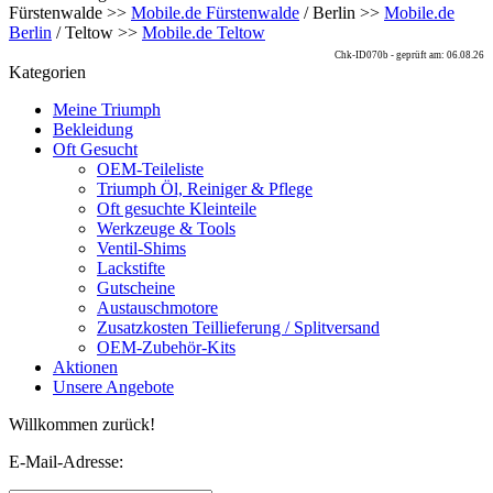
Fürstenwalde >>
Mobile.de Fürstenwalde
/ Berlin >>
Mobile.de
Berlin
/ Teltow >>
Mobile.de Teltow
Chk-ID070b - geprüft am: 06.08.26
Kategorien
Meine Triumph
Bekleidung
Oft Gesucht
OEM-Teileliste
Triumph Öl, Reiniger & Pflege
Oft gesuchte Kleinteile
Werkzeuge & Tools
Ventil-Shims
Lackstifte
Gutscheine
Austauschmotore
Zusatzkosten Teillieferung / Splitversand
OEM-Zubehör-Kits
Aktionen
Unsere Angebote
Willkommen zurück!
E-Mail-Adresse: