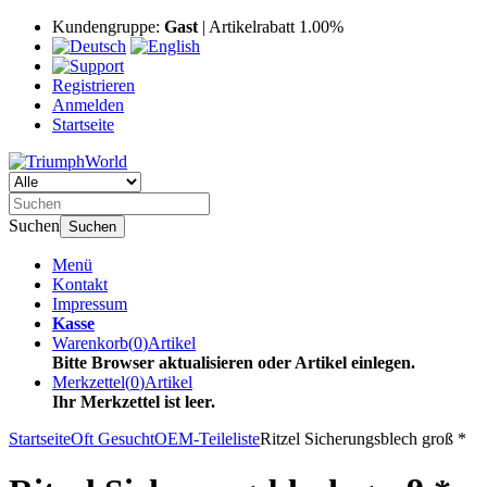
Kundengruppe:
Gast
| Artikelrabatt 1.00%
Registrieren
Anmelden
Startseite
Suchen
Suchen
Menü
Kontakt
Impressum
Kasse
Warenkorb
(
0
)
Artikel
Bitte Browser aktualisieren oder Artikel einlegen.
Merkzettel
(
0
)
Artikel
Ihr Merkzettel ist leer.
Startseite
Oft Gesucht
OEM-Teileliste
Ritzel Sicherungsblech groß *