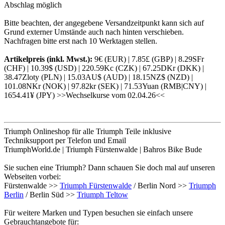
Abschlag möglich
Bitte beachten, der angegebene Versandzeitpunkt kann sich auf
Grund externer Umstände auch nach hinten verschieben.
Nachfragen bitte erst nach 10 Werktagen stellen.
Artikelpreis (inkl. Mwst.):
9€ (EUR) | 7.85£ (GBP) | 8.29SFr
(CHF) | 10.39$ (USD) | 220.59Kc (CZK) | 67.25DKr (DKK) |
38.47Zloty (PLN) | 15.03AU$ (AUD) | 18.15NZ$ (NZD) |
101.08NKr (NOK) | 97.82kr (SEK) | 71.53Yuan (RMB|CNY) |
1654.41¥ (JPY) >>Wechselkurse vom 02.04.26<<
Triumph Onlineshop für alle Triumph Teile inklusive
Techniksupport per Telefon und Email
TriumphWorld.de | Triumph Fürstenwalde | Bahros Bike Bude
Sie suchen eine Triumph? Dann schauen Sie doch mal auf unseren
Webseiten vorbei:
Fürstenwalde >>
Triumph Fürstenwalde
/ Berlin Nord >>
Triumph
Berlin
/ Berlin Süd >>
Triumph Teltow
Für weitere Marken und Typen besuchen sie einfach unsere
Gebrauchtangebote für: