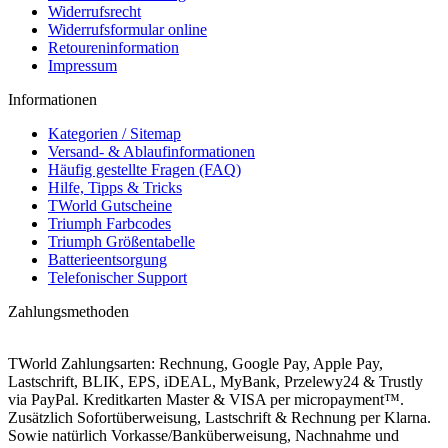
Widerrufsrecht
Widerrufsformular online
Retoureninformation
Impressum
Informationen
Kategorien / Sitemap
Versand- & Ablaufinformationen
Häufig gestellte Fragen (FAQ)
Hilfe, Tipps & Tricks
TWorld Gutscheine
Triumph Farbcodes
Triumph Größentabelle
Batterieentsorgung
Telefonischer Support
Zahlungsmethoden
TWorld Zahlungsarten: Rechnung, Google Pay, Apple Pay,
Lastschrift, BLIK, EPS, iDEAL, MyBank, Przelewy24 & Trustly
via PayPal. Kreditkarten Master & VISA per micropayment™.
Zusätzlich Sofortüberweisung, Lastschrift & Rechnung per Klarna.
Sowie natürlich Vorkasse/Banküberweisung, Nachnahme und