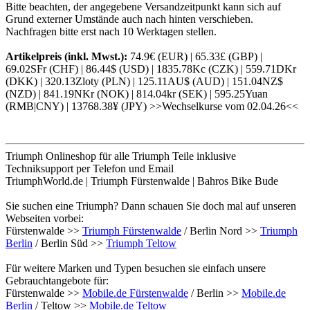
Bitte beachten, der angegebene Versandzeitpunkt kann sich auf
Grund externer Umstände auch nach hinten verschieben.
Nachfragen bitte erst nach 10 Werktagen stellen.
Artikelpreis (inkl. Mwst.):
74.9€ (EUR) | 65.33£ (GBP) |
69.02SFr (CHF) | 86.44$ (USD) | 1835.78Kc (CZK) | 559.71DKr
(DKK) | 320.13Zloty (PLN) | 125.11AU$ (AUD) | 151.04NZ$
(NZD) | 841.19NKr (NOK) | 814.04kr (SEK) | 595.25Yuan
(RMB|CNY) | 13768.38¥ (JPY) >>Wechselkurse vom 02.04.26<<
Triumph Onlineshop für alle Triumph Teile inklusive
Techniksupport per Telefon und Email
TriumphWorld.de | Triumph Fürstenwalde | Bahros Bike Bude
Sie suchen eine Triumph? Dann schauen Sie doch mal auf unseren
Webseiten vorbei:
Fürstenwalde >>
Triumph Fürstenwalde
/ Berlin Nord >>
Triumph
Berlin
/ Berlin Süd >>
Triumph Teltow
Für weitere Marken und Typen besuchen sie einfach unsere
Gebrauchtangebote für:
Fürstenwalde >>
Mobile.de Fürstenwalde
/ Berlin >>
Mobile.de
Berlin
/ Teltow >>
Mobile.de Teltow