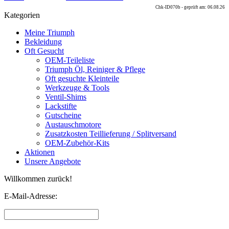
Chk-ID070b - geprüft am: 06.08.26
Kategorien
Meine Triumph
Bekleidung
Oft Gesucht
OEM-Teileliste
Triumph Öl, Reiniger & Pflege
Oft gesuchte Kleinteile
Werkzeuge & Tools
Ventil-Shims
Lackstifte
Gutscheine
Austauschmotore
Zusatzkosten Teillieferung / Splitversand
OEM-Zubehör-Kits
Aktionen
Unsere Angebote
Willkommen zurück!
E-Mail-Adresse: