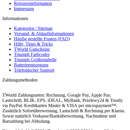
Retoureninformation
Impressum
Informationen
Kategorien / Sitemap
Versand- & Ablaufinformationen
Häufig gestellte Fragen (FAQ)
Hilfe, Tipps & Tricks
TWorld Gutscheine
Triumph Farbcodes
Triumph Größentabelle
Batterieentsorgung
Telefonischer Support
Zahlungsmethoden
TWorld Zahlungsarten: Rechnung, Google Pay, Apple Pay,
Lastschrift, BLIK, EPS, iDEAL, MyBank, Przelewy24 & Trustly
via PayPal. Kreditkarten Master & VISA per micropayment™.
Zusätzlich Sofortüberweisung, Lastschrift & Rechnung per Klarna.
Sowie natürlich Vorkasse/Banküberweisung, Nachnahme und
Barzahlung bei Abholung.