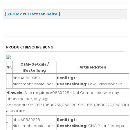
[ Zurück zur letzten Seite ]
PRODUKTBESCHREIBUNG
OEM-Details /
Nr.
Artikeldaten
Bestellung
obs
A9630550
Benötigt:
1
1
Nicht mehr bestellbar
Beschreibung:
Low Handlebar Kit
Hinweis:
Also requires A9630228 - Not Compatible with any
phone holder, any high
handebars,9630251,9630250,9630201,9630253,9630379,9630381
& 9638105
obs
A9630228
Benötigt:
1
-
Nicht mehr bestellbar
Beschreibung:
CNC Riser Endcaps