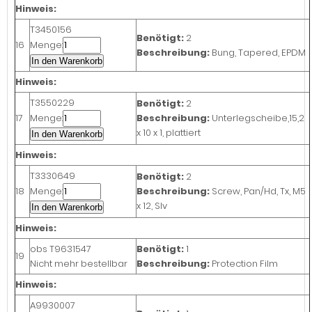
Hinweis:
T3450156
Benötigt:
2
16
Menge:
Beschreibung:
Bung, Tapered, EPDM
In den Warenkorb
Hinweis:
T3550229
Benötigt:
2
17
Menge:
Beschreibung:
Unterlegscheibe,15,2
x 10 x 1, plattiert
In den Warenkorb
Hinweis:
T3330649
Benötigt:
2
18
Menge:
Beschreibung:
Screw, Pan/Hd, Tx, M5
x 12, Slv
In den Warenkorb
Hinweis:
obs
T9631547
Benötigt:
1
19
Nicht mehr bestellbar
Beschreibung:
Protection Film
Hinweis:
A9930007