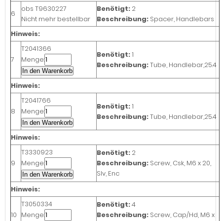
obs
T9630227
Benötigt:
2
6
Nicht mehr bestellbar
Beschreibung:
Spacer, Handlebars
Hinweis:
T2041366
Benötigt:
1
7
Menge:
Beschreibung:
Tube, Handlebar,25.4
In den Warenkorb
Hinweis:
T2041766
Benötigt:
1
8
Menge:
Beschreibung:
Tube, Handlebar,25.4
In den Warenkorb
Hinweis:
T3330923
Benötigt:
2
9
Menge:
Beschreibung:
Screw, Csk, M6 x 20,
Slv, Enc
In den Warenkorb
Hinweis:
T3050334
Benötigt:
4
10
Menge:
Beschreibung:
Screw, Cap/Hd, M6 x