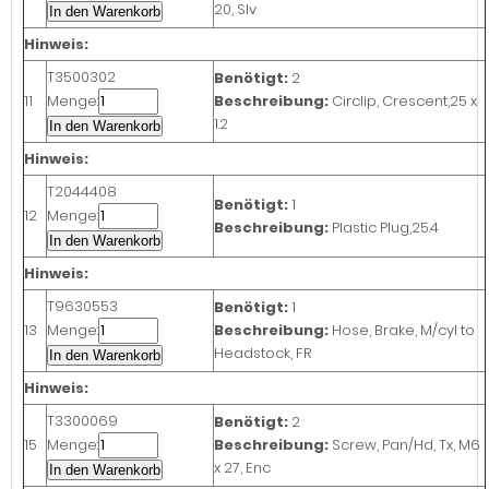
20, Slv
In den Warenkorb
Hinweis:
T3500302
Benötigt:
2
11
Menge:
Beschreibung:
Circlip, Crescent,25 x
1.2
In den Warenkorb
Hinweis:
T2044408
Benötigt:
1
12
Menge:
Beschreibung:
Plastic Plug,25.4
In den Warenkorb
Hinweis:
T9630553
Benötigt:
1
13
Menge:
Beschreibung:
Hose, Brake, M/cyl to
Headstock, FR
In den Warenkorb
Hinweis:
T3300069
Benötigt:
2
15
Menge:
Beschreibung:
Screw, Pan/Hd, Tx, M6
x 27, Enc
In den Warenkorb