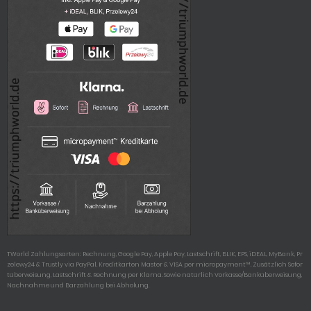
TWorld Zahlungsarten: Rechnung, Google Pay, Apple Pay, Lastschrift, BLIK, EPS, iDEAL, MyBank, Pr
zelewy24 & Trustly via PayPal. Kreditkarten Master & VISA per micropayment™. Zusätzlich Sofor
tüberweisung, Lastschrift & Rechnung per Klarna. Sowie natürlich Vorkasse/Banküberweisung,
Nachnahme und Barzahlung bei Abholung.