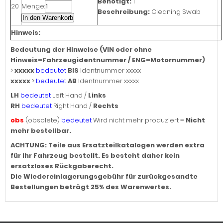
Benötigt:
1
20
Menge:
Beschreibung:
Cleaning Swab
In den Warenkorb
Hinweis:
Bedeutung der Hinweise (VIN oder ohne
Hinweis=Fahrzeugidentnummer / ENG=Motornummer)
>
xxxxx
bedeutet
BIS
Identnummer xxxxx
xxxxx
>
bedeutet
AB
Identnummer xxxxx
LH
bedeutet
Left Hand /
Links
RH
bedeutet
Right Hand /
Rechts
obs
(obsolete)
bedeutet
Wird nicht mehr produziert =
Nicht
mehr bestellbar.
ACHTUNG: Teile aus Ersatzteilkatalogen werden extra
für Ihr Fahrzeug bestellt. Es besteht daher kein
ersatzloses Rückgaberecht.
Die Wiedereinlagerungsgebühr für zurückgesandte
Bestellungen beträgt 25% des Warenwertes.