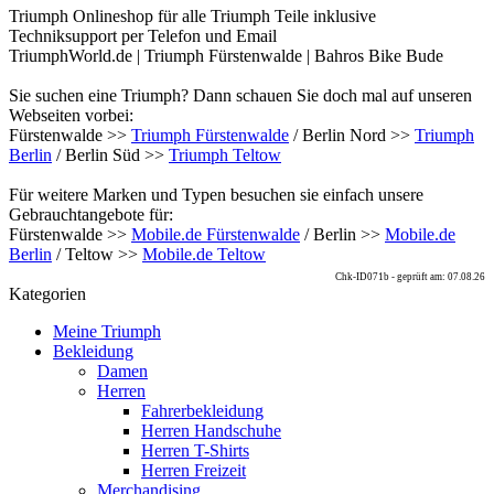
Triumph Onlineshop für alle Triumph Teile inklusive
Techniksupport per Telefon und Email
TriumphWorld.de | Triumph Fürstenwalde | Bahros Bike Bude
Sie suchen eine Triumph? Dann schauen Sie doch mal auf unseren
Webseiten vorbei:
Fürstenwalde >>
Triumph Fürstenwalde
/ Berlin Nord >>
Triumph
Berlin
/ Berlin Süd >>
Triumph Teltow
Für weitere Marken und Typen besuchen sie einfach unsere
Gebrauchtangebote für:
Fürstenwalde >>
Mobile.de Fürstenwalde
/ Berlin >>
Mobile.de
Berlin
/ Teltow >>
Mobile.de Teltow
Chk-ID071b - geprüft am: 07.08.26
Kategorien
Meine Triumph
Bekleidung
Damen
Herren
Fahrerbekleidung
Herren Handschuhe
Herren T-Shirts
Herren Freizeit
Merchandising