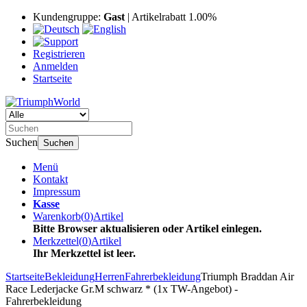
Kundengruppe:
Gast
| Artikelrabatt 1.00%
Registrieren
Anmelden
Startseite
Suchen
Suchen
Menü
Kontakt
Impressum
Kasse
Warenkorb
(
0
)
Artikel
Bitte Browser aktualisieren oder Artikel einlegen.
Merkzettel
(
0
)
Artikel
Ihr Merkzettel ist leer.
Startseite
Bekleidung
Herren
Fahrerbekleidung
Triumph Braddan Air
Race Lederjacke Gr.M schwarz * (1x TW-Angebot) -
Fahrerbekleidung