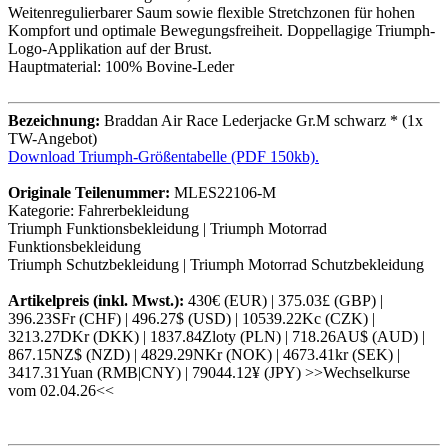
Weitenregulierbarer Saum sowie flexible Stretchzonen für hohen
Kompfort und optimale Bewegungsfreiheit. Doppellagige Triumph-
Logo-Applikation auf der Brust.
Hauptmaterial: 100% Bovine-Leder
Bezeichnung:
Braddan Air Race Lederjacke Gr.M schwarz * (1x
TW-Angebot)
Download Triumph-Größentabelle (PDF 150kb).
Originale Teilenummer:
MLES22106-M
Kategorie: Fahrerbekleidung
Triumph Funktionsbekleidung | Triumph Motorrad
Funktionsbekleidung
Triumph Schutzbekleidung | Triumph Motorrad Schutzbekleidung
Artikelpreis (inkl. Mwst.):
430€ (EUR) | 375.03£ (GBP) |
396.23SFr (CHF) | 496.27$ (USD) | 10539.22Kc (CZK) |
3213.27DKr (DKK) | 1837.84Zloty (PLN) | 718.26AU$ (AUD) |
867.15NZ$ (NZD) | 4829.29NKr (NOK) | 4673.41kr (SEK) |
3417.31Yuan (RMB|CNY) | 79044.12¥ (JPY) >>Wechselkurse
vom 02.04.26<<