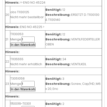
Hinweis:
>> ENG NO 45224
Benötigt:
12
obs
T1130125
20
Beschreibung:
ERSETZT D. T1130130
Nicht mehr bestellbar
& T1130140
Hinweis:
ENG NO 45225 >
T1130053
Benötigt:
12
21
Menge:
Beschreibung:
VENTILFEDERTELLER
OBEN
In den Warenkorb
Hinweis:
T1135555
Benötigt:
24
22
Nicht mehr erhältlich
Beschreibung:
VENTILKEIL
Hinweis:
T3051058
Benötigt:
3
23
Menge:
Beschreibung:
Screw, Cap/HD, M6
x 20, Enc
In den Warenkorb
Hinweis:
1150016-T0301
Benötigt:
2