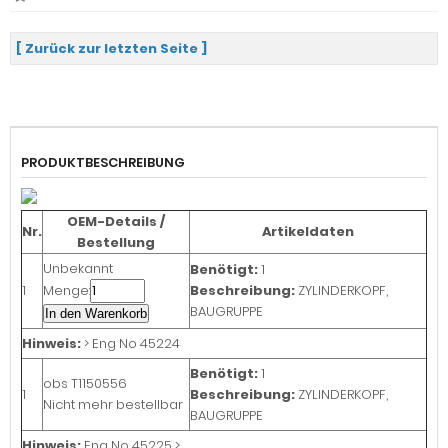
[ Zurück zur letzten Seite ]
PRODUKTBESCHREIBUNG
OEM-Details /
Nr.
Artikeldaten
Bestellung
Unbekannt
Benötigt:
1
1
Menge:
Beschreibung:
ZYLINDERKOPF,
BAUGRUPPE
In den Warenkorb
Hinweis:
> Eng No 45224
Benötigt:
1
obs
T1150556
1
Beschreibung:
ZYLINDERKOPF,
Nicht mehr bestellbar
BAUGRUPPE
Hinweis:
Eng No 45225 >