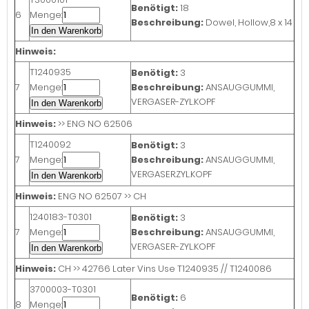
Benötigt:
18
6
Menge:
Beschreibung:
Dowel, Hollow,8 x 14
In den Warenkorb
Hinweis:
T1240935
Benötigt:
3
7
Menge:
Beschreibung:
ANSAUGGUMMI,
VERGASER-ZYL.KOPF
In den Warenkorb
Hinweis:
>> ENG NO 62506
T1240092
Benötigt:
3
7
Menge:
Beschreibung:
ANSAUGGUMMI,
VERGASER.ZYL.KOPF
In den Warenkorb
Hinweis:
ENG NO 62507 >> CH
1240183-T0301
Benötigt:
3
7
Menge:
Beschreibung:
ANSAUGGUMMI,
VERGASER-ZYL.KOPF
In den Warenkorb
Hinweis:
CH >> 42766 Later Vins Use T1240935 // T1240086
3700003-T0301
Benötigt:
6
8
Menge: