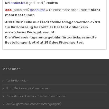
RH
bedeutet
Right Hand /
Rechts
obs
(obsolete)
bedeutet
Wird nicht mehr produziert =
Nicht
mehr bestellbar.
ACHTUNG: Teile aus Ersatzteilkatalogen werden extra
für Ihr Fahrzeug bestellt. Es besteht daher kein
ersatzloses Rückgaberecht.
Die Wiedereinlagerungsgebühr für zurückgesandte
Bestellungen beträgt 25% des Warenwertes.
Mehr über...
Kontaktformular
Bank-/Rechnungsinformationen
Zahlarten und Versandkosteninformationen
AGB (Allgemeine Geschäftsbedingungen)