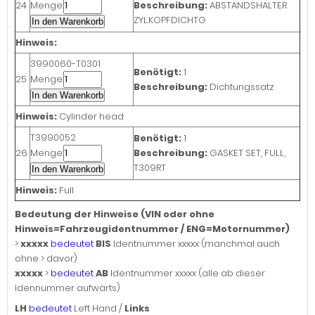
24
Menge:
Beschreibung:
ABSTANDSHALTER
ZYL.KOPFDICHTG
In den Warenkorb
Hinweis:
3990060-T0301
Benötigt:
1
25
Menge:
Beschreibung:
Dichtungssatz
In den Warenkorb
Hinweis:
Cylinder head
T3990052
Benötigt:
1
26
Menge:
Beschreibung:
GASKET SET, FULL,
T309RT
In den Warenkorb
Hinweis:
Full
Bedeutung der Hinweise (VIN oder ohne
Hinweis=Fahrzeugidentnummer / ENG=Motornummer)
>
xxxxx
bedeutet
BIS
Identnummer xxxxx (manchmal auch
ohne > davor)
xxxxx
>
bedeutet
AB
Identnummer xxxxx (alle ab dieser
Idennummer aufwärts)
LH
bedeutet
Left Hand /
Links