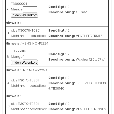
T3600004
Benötigt:
12
17
Menge:
Beschreibung:
Oil Seal
In den Warenkorb
Hinweis:
obs
1130070-T0301
Benötigt:
12
18
Nicht mehr bestellbar
Beschreibung:
VENTILFEDERSITZ
Hinweis:
>> ENG NO 45224
T3555019
Benötigt:
12
18
Menge:
Beschreibung:
Washer,12.5 x 27 x 1
In den Warenkorb
Hinweis:
ENG NO 45225 >
Benötigt:
12
obs
1130115-T0301
19
Beschreibung:
ERSETZT D. T1130130
Nicht mehr bestellbar
& T1130140
Hinweis:
obs
1130110-T0301
Benötigt:
12
20
Nicht mehr bestellbar
Beschreibung:
VENTILFEDER INNEN