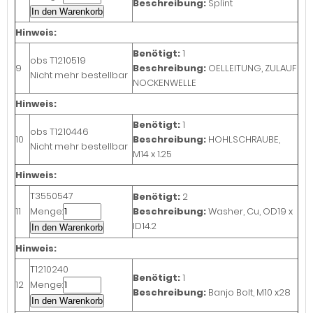
Beschreibung:
Splint
In den Warenkorb
Hinweis:
Benötigt:
1
obs
T1210519
9
Beschreibung:
OELLEITUNG, ZULAUF
Nicht mehr bestellbar
NOCKENWELLE
Hinweis:
Benötigt:
1
obs
T1210446
10
Beschreibung:
HOHLSCHRAUBE,
Nicht mehr bestellbar
M14 x 1.25
Hinweis:
T3550547
Benötigt:
2
11
Menge:
Beschreibung:
Washer, Cu, OD19 x
ID14.2
In den Warenkorb
Hinweis:
T1210240
Benötigt:
1
12
Menge:
Beschreibung:
Banjo Bolt, M10 x28
In den Warenkorb