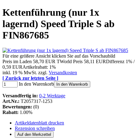
Kettenführung (nur 1x
lagernd) Speed Triple S ab
FIN867685
Für eine größere Ansicht klicken Sie auf das Vorschaubild
Preis im Laden
58,70 EUR
TWorld Preis
58,11 EUR
Differenz 1% /
0,59 EUR
Artikelrabatt: 1%
inkl. 19 % MwSt. zzgl.
Versandkosten
[ Zurück zur letzten Seite ]
In den Warenkorb
In den Warenkorb
Versandfertig in:
0-2 Werktage
Art.Nr.:
T2057317-1253
Bewertungen:
(0)
Rabatt:
1.00%
Artikeldatenblatt drucken
Rezension schreiben