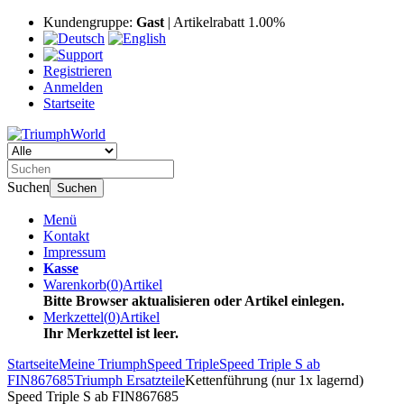
Kundengruppe:
Gast
| Artikelrabatt 1.00%
Registrieren
Anmelden
Startseite
Suchen
Suchen
Menü
Kontakt
Impressum
Kasse
Warenkorb
(
0
)
Artikel
Bitte Browser aktualisieren oder Artikel einlegen.
Merkzettel
(
0
)
Artikel
Ihr Merkzettel ist leer.
Startseite
Meine Triumph
Speed Triple
Speed Triple S ab
FIN867685
Triumph Ersatzteile
Kettenführung (nur 1x lagernd)
Speed Triple S ab FIN867685