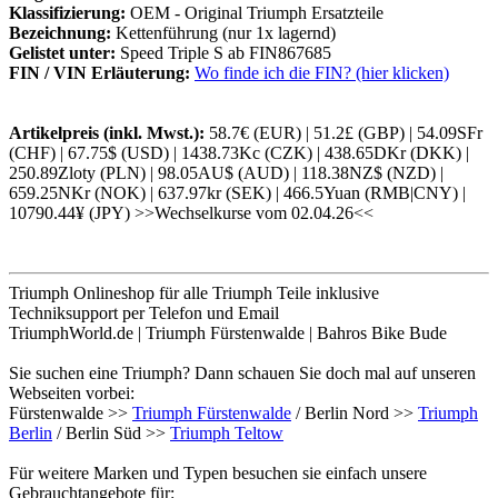
Klassifizierung:
OEM - Original Triumph Ersatzteile
Bezeichnung:
Kettenführung (nur 1x lagernd)
Gelistet unter:
Speed Triple S ab FIN867685
FIN / VIN Erläuterung:
Wo finde ich die FIN? (hier klicken)
Artikelpreis (inkl. Mwst.):
58.7€ (EUR) | 51.2£ (GBP) | 54.09SFr
(CHF) | 67.75$ (USD) | 1438.73Kc (CZK) | 438.65DKr (DKK) |
250.89Zloty (PLN) | 98.05AU$ (AUD) | 118.38NZ$ (NZD) |
659.25NKr (NOK) | 637.97kr (SEK) | 466.5Yuan (RMB|CNY) |
10790.44¥ (JPY) >>Wechselkurse vom 02.04.26<<
Triumph Onlineshop für alle Triumph Teile inklusive
Techniksupport per Telefon und Email
TriumphWorld.de | Triumph Fürstenwalde | Bahros Bike Bude
Sie suchen eine Triumph? Dann schauen Sie doch mal auf unseren
Webseiten vorbei:
Fürstenwalde >>
Triumph Fürstenwalde
/ Berlin Nord >>
Triumph
Berlin
/ Berlin Süd >>
Triumph Teltow
Für weitere Marken und Typen besuchen sie einfach unsere
Gebrauchtangebote für: