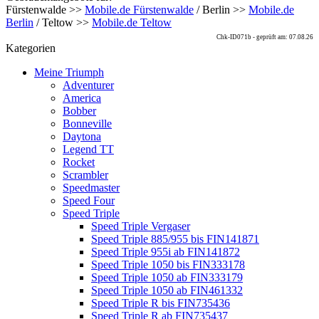
Fürstenwalde >>
Mobile.de Fürstenwalde
/ Berlin >>
Mobile.de
Berlin
/ Teltow >>
Mobile.de Teltow
Chk-ID071b - geprüft am: 07.08.26
Kategorien
Meine Triumph
Adventurer
America
Bobber
Bonneville
Daytona
Legend TT
Rocket
Scrambler
Speedmaster
Speed Four
Speed Triple
Speed Triple Vergaser
Speed Triple 885/955 bis FIN141871
Speed Triple 955i ab FIN141872
Speed Triple 1050 bis FIN333178
Speed Triple 1050 ab FIN333179
Speed Triple 1050 ab FIN461332
Speed Triple R bis FIN735436
Speed Triple R ab FIN735437