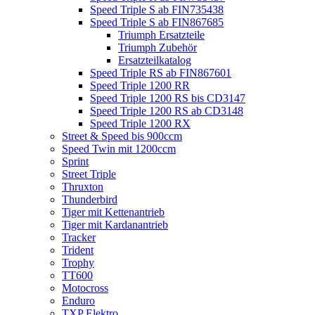
Speed Triple S ab FIN735438
Speed Triple S ab FIN867685
Triumph Ersatzteile
Triumph Zubehör
Ersatzteilkatalog
Speed Triple RS ab FIN867601
Speed Triple 1200 RR
Speed Triple 1200 RS bis CD3147
Speed Triple 1200 RS ab CD3148
Speed Triple 1200 RX
Street & Speed bis 900ccm
Speed Twin mit 1200ccm
Sprint
Street Triple
Thruxton
Thunderbird
Tiger mit Kettenantrieb
Tiger mit Kardanantrieb
Tracker
Trident
Trophy
TT600
Motocross
Enduro
TXP Elektro