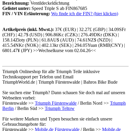
Bezeichnung:
Ventildeckeldichtung
Gelistet unter:
Speed Triple S ab FIN867685
FIN / VIN Erläuterung:
Wo finde ich die FIN? (hier klicken)
Artikelpreis (inkl. Mwst.):
37€ (EUR) | 32.27£ (GBP) | 34.09SFr
(CHF) | 42.7$ (USD) | 906.86Kc (CZK) | 276.49DKr (DKK) |
158.14Zloty (PLN) | 61.8AU$ (AUD) | 74.61NZ$ (NZD) |
415.54NKr (NOK) | 402.13kr (SEK) | 294.05Yuan (RMB|CNY) |
6801.47¥ (JPY) >>Wechselkurse vom 02.04.26<<
Triumph Onlineshop für alle Triumph Teile inklusive
Techniksupport per Telefon und Email
TriumphWorld.de | Triumph Fürstenwalde | Bahros Bike Bude
Sie suchen eine Triumph? Dann schauen Sie doch mal auf unseren
Webseiten vorbei:
Fürstenwalde >>
Triumph Fürstenwalde
/ Berlin Nord >>
Triumph
Berlin
/ Berlin Süd >>
Triumph Teltow
Für weitere Marken und Typen besuchen sie einfach unsere
Gebrauchtangebote für:
Fürstenwalde >>
Mobile.de Fürstenwalde
/ Berlin >>
Mobile.de