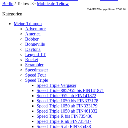
Berlin
/ Teltow >>
Mobile.de Teltow
Chk-ID071b - geprüft am: 07.08.26
Kategorien
Meine Triumph
Adventurer
America
Bobber
Bonneville
Daytona
Legend TT
Rocket
Scrambler
Speedmaster
Speed Four
Speed Triple
Speed Triple Vergaser
Speed Triple 885/955 bis FIN141871
Speed Triple 955i ab FIN141872
Speed Triple 1050 bis FIN333178
Speed Triple 1050 ab FIN333179
Speed Triple 1050 ab FIN461332
Speed Triple R bis FIN735436
Speed Triple R ab FIN735437
Speed Triple S ab FIN735438