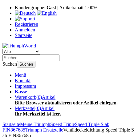
Kundengruppe:
Gast
| Artikelrabatt 1.00%
Registrieren
Anmelden
Startseite
Suchen
Suchen
Menü
Kontakt
Impressum
Kasse
Warenkorb
(
0
)
Artikel
Bitte Browser aktualisieren oder Artikel einlegen.
Merkzettel
(
0
)
Artikel
Ihr Merkzettel ist leer.
Startseite
Meine Triumph
Speed Triple
Speed Triple S ab
FIN867685
Triumph Ersatzteile
Ventildeckeldichtung Speed Triple S
ab FIN867685