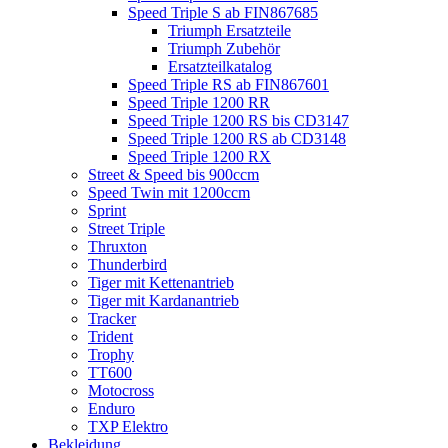
Speed Triple S ab FIN867685
Triumph Ersatzteile
Triumph Zubehör
Ersatzteilkatalog
Speed Triple RS ab FIN867601
Speed Triple 1200 RR
Speed Triple 1200 RS bis CD3147
Speed Triple 1200 RS ab CD3148
Speed Triple 1200 RX
Street & Speed bis 900ccm
Speed Twin mit 1200ccm
Sprint
Street Triple
Thruxton
Thunderbird
Tiger mit Kettenantrieb
Tiger mit Kardanantrieb
Tracker
Trident
Trophy
TT600
Motocross
Enduro
TXP Elektro
Bekleidung