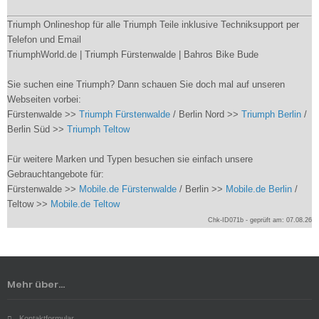
Triumph Onlineshop für alle Triumph Teile inklusive Techniksupport per
Telefon und Email
TriumphWorld.de | Triumph Fürstenwalde | Bahros Bike Bude
Sie suchen eine Triumph? Dann schauen Sie doch mal auf unseren
Webseiten vorbei:
Fürstenwalde >>
Triumph Fürstenwalde
/ Berlin Nord >>
Triumph Berlin
/
Berlin Süd >>
Triumph Teltow
Für weitere Marken und Typen besuchen sie einfach unsere
Gebrauchtangebote für:
Fürstenwalde >>
Mobile.de Fürstenwalde
/ Berlin >>
Mobile.de Berlin
/
Teltow >>
Mobile.de Teltow
Chk-ID071b - geprüft am: 07.08.26
Mehr über...
Kontaktformular