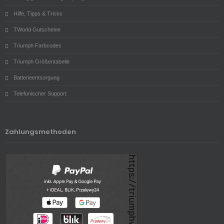
Hilfe, Tipps & Tricks
TWorld Gutscheine
Triumph Farbcodes
Triumph Größentabelle
Batterieentsorgung
Telefonischer Support
Zahlungsmethoden