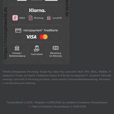
TWorld Zahlungsarten: Rechnung, Google Pay, Apple Pay, Lastschrift, BLIK, EPS, iDEAL, MyBank, Pr
zelewy24 & Trustly via PayPal. Kreditkarten Master & VISA per micropayment™. Zusätzlich Sofortübe
rweisung, Lastschrift & Rechnung per Klarna. Sowie natürlich Vorkasse/Banküberweisung, Nachnahm
e und Barzahlung bei Abholung.
TriumphWorld © 2026 | Template © 2009-2026 by modified eCommerce Shopsoftware
mod
ified eCommerce Shopsoftware © 2009-2026