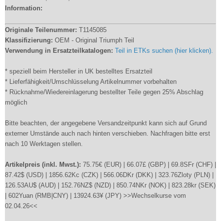
Information:
Originale Teilenummer:
T1145085
Klassifizierung:
OEM - Original Triumph Teil
Verwendung in Ersatzteilkatalogen:
Teil in ETKs suchen (hier klicken).
* speziell beim Hersteller in UK bestelltes Ersatzteil
* Lieferfähigkeit/Umschlüsselung Artikelnummer vorbehalten
* Rücknahme/Wiedereinlagerung bestellter Teile gegen 25% Abschlag
möglich
Bitte beachten, der angegebene Versandzeitpunkt kann sich auf Grund
externer Umstände auch nach hinten verschieben. Nachfragen bitte erst
nach 10 Werktagen stellen.
Artikelpreis (inkl. Mwst.):
75.75€ (EUR) | 66.07£ (GBP) | 69.8SFr (CHF) |
87.42$ (USD) | 1856.62Kc (CZK) | 566.06DKr (DKK) | 323.76Zloty (PLN) |
126.53AU$ (AUD) | 152.76NZ$ (NZD) | 850.74NKr (NOK) | 823.28kr (SEK)
| 602Yuan (RMB|CNY) | 13924.63¥ (JPY) >>Wechselkurse vom
02.04.26<<