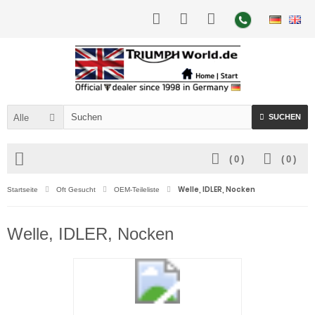
Alle
SUCHEN
(
0
)
(
0
)
Welle, IDLER, Nocken
Startseite
Oft Gesucht
OEM-Teileliste
Welle, IDLER, Nocken