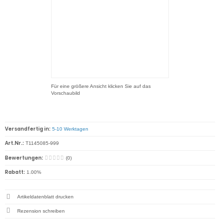
Für eine größere Ansicht klicken Sie auf das
Vorschaubild
Versandfertig in:
5-10 Werktagen
Art.Nr.:
T1145085-999
Bewertungen:
(0)
Rabatt:
1.00%
Artikeldatenblatt drucken
Rezension schreiben