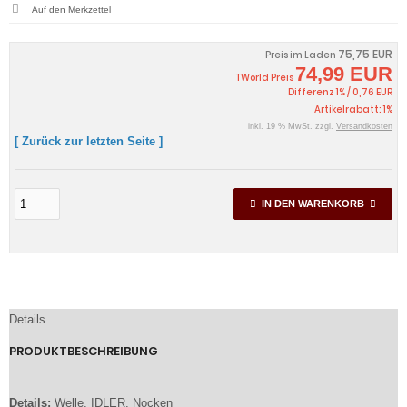
75,75 EUR
Preis im Laden
74,99 EUR
TWorld Preis
Differenz 1% / 0,76 EUR
Artikelrabatt: 1%
inkl. 19 % MwSt. zzgl.
Versandkosten
[ Zurück zur letzten Seite ]
IN DEN WARENKORB
Details
PRODUKTBESCHREIBUNG
Details:
Welle, IDLER, Nocken