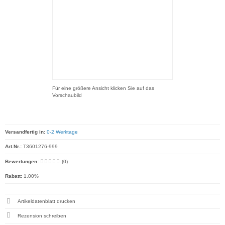
Für eine größere Ansicht klicken Sie auf das
Vorschaubild
Versandfertig in:
0-2 Werktage
Art.Nr.:
T3601276-999
Bewertungen:
(0)
Rabatt:
1.00%
Artikeldatenblatt drucken
Rezension schreiben