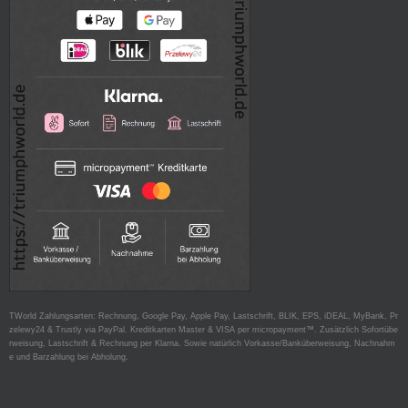
TWorld Zahlungsarten: Rechnung, Google Pay, Apple Pay, Lastschrift, BLIK, EPS, iDEAL, MyBank, Pr
zelewy24 & Trustly via PayPal. Kreditkarten Master & VISA per micropayment™. Zusätzlich Sofortübe
rweisung, Lastschrift & Rechnung per Klarna. Sowie natürlich Vorkasse/Banküberweisung, Nachnahm
e und Barzahlung bei Abholung.