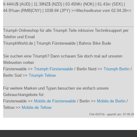
9.44AU$ (AUD) | 11.39NZ$ (NZD) | 63.45NKr (NOK) | 61.41kr (SEK) |
44.9Yuan (RMB|CNY) | 1038.6¥ (JPY) >>Wechselkurse vom 02.04.26<<
Triumph Onlineshop für alle Triumph Teile inklusive Techniksupport per
Telefon und Email
TriumphWorld.de | Triumph Fürstenwalde | Bahros Bike Bude
Sie suchen eine Triumph? Dann schauen Sie doch mal auf unseren
Webseiten vorbei:
Fürstenwalde >>
Triumph Fürstenwalde
/ Berlin Nord >>
Triumph Berlin
/
Berlin Süd >>
Triumph Teltow
Für weitere Marken und Typen besuchen sie einfach unsere
Gebrauchtangebote für:
Fürstenwalde >>
Mobile.de Fürstenwalde
/ Berlin >>
Mobile.de Berlin
/
Teltow >>
Mobile.de Teltow
Chk-ID071b - geprüft am: 07.08.26