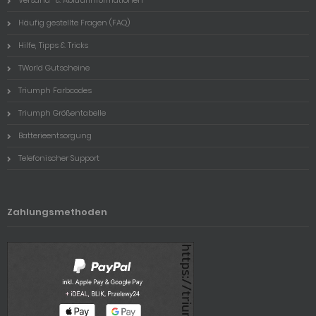
Häufig gestellte Fragen (FAQ)
Hilfe, Tipps & Tricks
TWorld Gutscheine
Triumph Farbcodes
Triumph Größentabelle
Batterieentsorgung
Telefonischer Support
Zahlungsmethoden