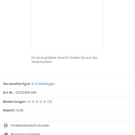
Für eine größere Ansicht klicken Sie auf das
Vorschaubild
Versandfertig in:
5-10 Werktagen
Art.Nr.:
T2202528-999
Bewertungen:
(0)
Rabatt:
1.00%
Artikeldatenblatt drucken
Rezension schreiben