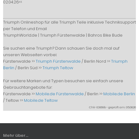
02.04.26<<
Triumph Onlineshop für alle Triumph Teile inklusive Techniksupport
per Telefon und Email
TriumphWorld.de | Triumph Fürstenwalde | Bahros Bike Bude
Sie suchen eine Triumph? Dann schauen Sie doch mal auf
unseren Webseiten vorbei:
Fürstenwalde >>
Triumph Fürstenwalde
/ Berlin Nord >>
Triumph
Berlin
/ Berlin Süd >>
Triumph Teltow
Für weitere Marken und Typen besuchen sie einfach unsere
Gebrauchtangebote für:
Fürstenwalde >>
Mobile.de Fürstenwalde
/ Berlin >>
Mobile.de Berlin
/ Teltow >>
Mobile.de Teltow
Chk-ID069b - geprüft am: 05.08.26
Mehr über...