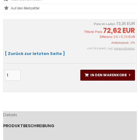
73,35 EUR
Preis im Laden
72,62 EUR
TWorld Preis
Differenz 1% / 0,73 EUR
Artikelrabatt: 1%
inkl. 19 % MwSt. zzgl.
Versandkosten
[ Zurück zur letzten Seite ]
IN DEN WARENKORB
Details
PRODUKTBESCHREIBUNG