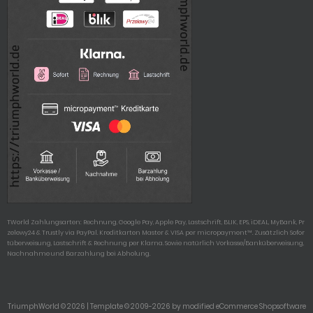
TWorld Zahlungsarten: Rechnung, Google Pay, Apple Pay, Lastschrift, BLIK, EPS, iDEAL, MyBank, Pr
zelewy24 & Trustly via PayPal. Kreditkarten Master & VISA per micropayment™. Zusätzlich Sofor
tüberweisung, Lastschrift & Rechnung per Klarna. Sowie natürlich Vorkasse/Banküberweisung,
Nachnahme und Barzahlung bei Abholung.
TriumphWorld © 2026 | Template © 2009-2026 by modified eCommerce Shopsoftware