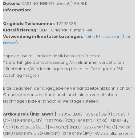
Details:
CASTING, FINNED, obere(r), RH, BLK
Information:
Originale Teilenummer:
T2202528
Klassifizierung:
OEM - Original Triumph Teil
Verwendung in Ersatzteilkatalogen:
Teil in ETKs suchen (hier
klicken).
* speziell beim Hersteller in UK bestelltes Ersatzteil
* Lieferfähigkeit/Umschlüsselung Artikelnummer vorbehalten
* Rücknahme/Wiedereinlagerung bestellter Teile gegen 25%
Abschlag möglich
Bitte beachten, der angegebene Versandzeitpunkt kann sich auf
Grund externer Umstände auch nach hinten verschieben.
Nachfragen bitte erst nach 10 Werktagen stellen.
Artikelpreis (inkl. Mwst.):
73.35€ (EUR) | 63.97£ (GBP) | 67.59SFr
(CHF) | 84.65$ (USD) | 1797.79Kc (CZK) | 548.12DKr (DKK) | 313.5Zloty
(PLN) | 122.52AU$ (AUD) | 147.92NZ$ (NZD) | 823.79NKr (NOK) | 797.2kr
(SEK) | 582.93Yuan (RMB|CNY) | 13483.46¥ (JPY) >>Wechselkurse vom