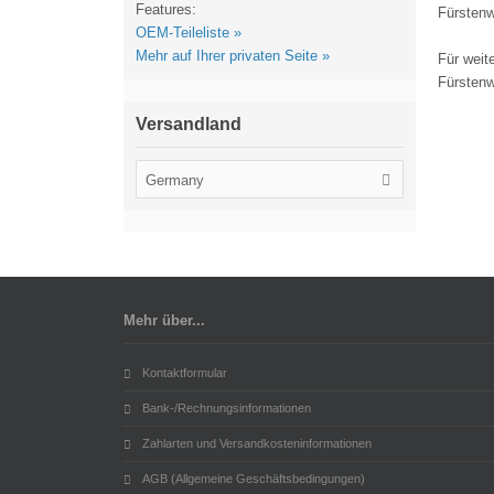
Features:
Fürsten
OEM-Teileliste »
Mehr auf Ihrer privaten Seite »
Für weit
Fürsten
Versandland
Germany
Mehr über...
Kontaktformular
Bank-/Rechnungsinformationen
Zahlarten und Versandkosteninformationen
AGB (Allgemeine Geschäftsbedingungen)