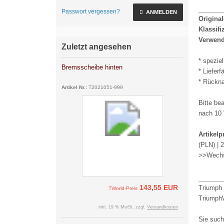
Passwort vergessen?
ANMELDEN
Origina
Klassifi
Verwend
Zuletzt angesehen
* speziel
Bremsscheibe hinten
* Liefer
* Rückna
Artikel Nr.:
T2021051-999
Bitte be
nach 10 
Artikelp
(PLN) | 
>>Wechs
143,55 EUR
Triumph 
TWorld-Preis
TriumphW
inkl. 19 % MwSt. zzgl.
Versandkosten
Sie such