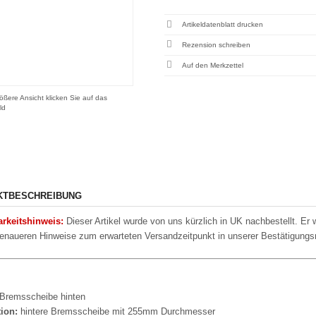
Artikeldatenblatt drucken
Rezension schreiben
ößere Ansicht klicken Sie auf das
ld
KTBESCHREIBUNG
arkeitshinweis:
Dieser Artikel wurde von uns kürzlich in UK nachbestellt. Er 
enaueren Hinweise zum erwarteten Versandzeitpunkt in unserer Bestätigungsmai
Bremsscheibe hinten
tion:
hintere Bremsscheibe mit 255mm Durchmesser