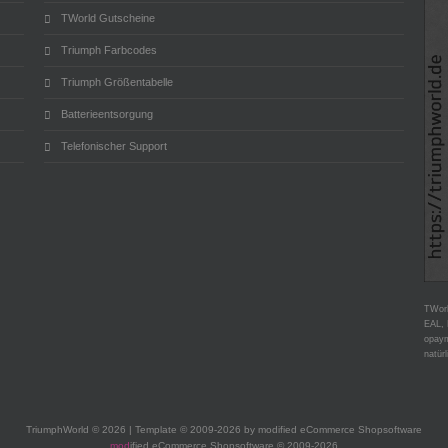
TWorld Gutscheine
Triumph Farbcodes
Triumph Größentabelle
Batterieentsorgung
Telefonischer Support
TWorl
EAL, 
opaym
natür
TriumphWorld © 2026 | Template © 2009-2026 by modified eCommerce Shopsoftware
mod
ified eCommerce Shopsoftware © 2009-2026