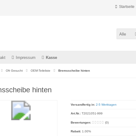
Startseite
Alle
akt
Impressum
Kasse
Oft Gesucht
OEM-Teileliste
Bremsscheibe hinten
sscheibe hinten
Versandfertig in:
2-5 Werktagen
Art.Nr.:
T2021051-999
Bewertungen:
(0)
Rabatt:
1.00%