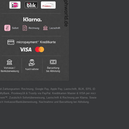
d Zahlungsarten: Rechnung, Google Pay, Apple Pay, Lastschrift, BLIK, EPS, iD
MyBank, Przelewy24 & Trustly via PayPal. Kreditkarten Master & VISA per micr
ent™. Zusätzlich Sofortüberweisung, Lastschrift & Rechnung per Klarna. Sowie
lich Vorkasse/Banküberweisung, Nachnahme und Barzahlung bei Abholung.