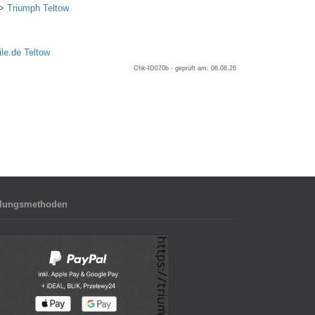
>>
Triumph Teltow
le.de Teltow
Chk-ID070b - geprüft am: 06.08.26
lungsmethoden