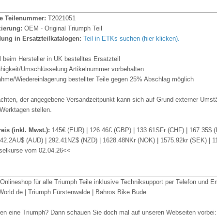
le Teilenummer:
T2021051
zierung:
OEM - Original Triumph Teil
ung in Ersatzteilkatalogen:
Teil in ETKs suchen (hier klicken).
l beim Hersteller in UK bestelltes Ersatzteil
fähigkeit/Umschlüsselung Artikelnummer vorbehalten
hme/Wiedereinlagerung bestellter Teile gegen 25% Abschlag möglich
achten, der angegebene Versandzeitpunkt kann sich auf Grund externer Umstä
Werktagen stellen.
reis (inkl. Mwst.):
145€ (EUR) | 126.46£ (GBP) | 133.61SFr (CHF) | 167.35$ 
242.2AU$ (AUD) | 292.41NZ$ (NZD) | 1628.48NKr (NOK) | 1575.92kr (SEK) | 
elkurse vom 02.04.26<<
Onlineshop für alle Triumph Teile inklusive Techniksupport per Telefon und E
orld.de | Triumph Fürstenwalde | Bahros Bike Bude
en eine Triumph? Dann schauen Sie doch mal auf unseren Webseiten vorbei: