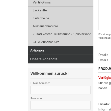
Ventil-Shims
Lackstifte
Gutscheine
Austauschmotore
Zusatzkosten Teillieferung / Splitversand
Für eine gr
Vorschaubi
OEM-Zubehör-Kits
Aktionen
Details
Unsere Angebote
Details
PRODU
Willkommen zurück!
Verfügb
unsere g
E-Mail-Adresse:
haben.
Passwort:
Details:
Informa