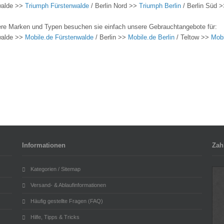
walde >>
Triumph Fürstenwalde
/ Berlin Nord >>
Triumph Berlin
/ Berlin Süd 
ere Marken und Typen besuchen sie einfach unsere Gebrauchtangebote für:
walde >>
Mobile.de Fürstenwalde
/ Berlin >>
Mobile.de Berlin
/ Teltow >>
Mobi
Informationen
Zah
Kategorien / Sitemap
Versand- & Ablaufinformationen
Häufig gestellte Fragen (FAQ)
Hilfe, Tipps & Tricks