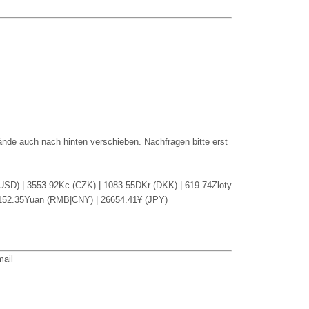
nde auch nach hinten verschieben. Nachfragen bitte erst
(USD) | 3553.92Kc (CZK) | 1083.55DKr (DKK) | 619.74Zloty
1152.35Yuan (RMB|CNY) | 26654.41¥ (JPY)
mail