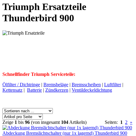
Triumph Ersatzteile
Thunderbird 900
Schnellfinder Triumph Serviceteile:
Ölfilter / Dichtringe
|
Bremsbeläge
|
Bremsscheiben
|
Luftfilter
|
Kettensatz
|
Batterie
|
Zündkerzen
|
Ventildeckeldichtung
Zeige
1
bis
96
(von insgesamt
104
Artikeln)
Seiten:
1
2
»
Abdeckung Bremslichtschalter (nur 1x lagernd) Thunderbird 900