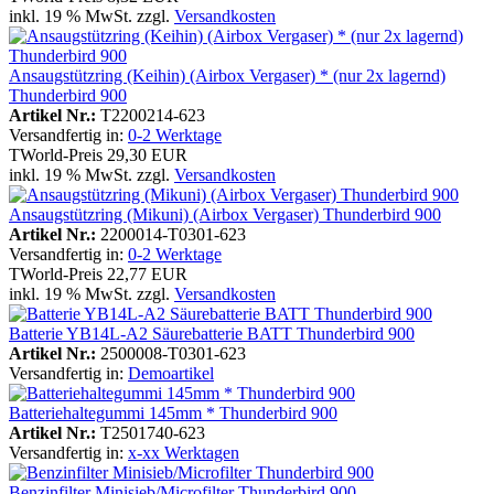
inkl. 19 % MwSt. zzgl.
Versandkosten
Ansaugstützring (Keihin) (Airbox Vergaser) * (nur 2x lagernd)
Thunderbird 900
Artikel Nr.:
T2200214-623
Versandfertig in:
0-2 Werktage
TWorld-Preis
29,30 EUR
inkl. 19 % MwSt. zzgl.
Versandkosten
Ansaugstützring (Mikuni) (Airbox Vergaser) Thunderbird 900
Artikel Nr.:
2200014-T0301-623
Versandfertig in:
0-2 Werktage
TWorld-Preis
22,77 EUR
inkl. 19 % MwSt. zzgl.
Versandkosten
Batterie YB14L-A2 Säurebatterie BATT Thunderbird 900
Artikel Nr.:
2500008-T0301-623
Versandfertig in:
Demoartikel
Batteriehaltegummi 145mm * Thunderbird 900
Artikel Nr.:
T2501740-623
Versandfertig in:
x-xx Werktagen
Benzinfilter Minisieb/Microfilter Thunderbird 900