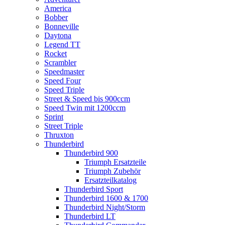
America
Bobber
Bonneville
Daytona
Legend TT
Rocket
Scrambler
Speedmaster
Speed Four
Speed Triple
Street & Speed bis 900ccm
Speed Twin mit 1200ccm
Sprint
Street Triple
Thruxton
Thunderbird
Thunderbird 900
Triumph Ersatzteile
Triumph Zubehör
Ersatzteilkatalog
Thunderbird Sport
Thunderbird 1600 & 1700
Thunderbird Night/Storm
Thunderbird LT