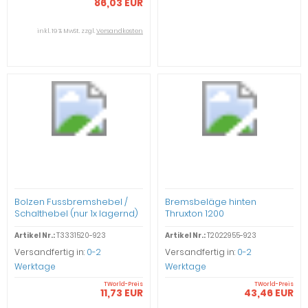
86,03 EUR
inkl. 19 % MwSt. zzgl.
Versandkosten
Bolzen Fussbremshebel /
Bremsbeläge hinten
Schalthebel (nur 1x lagernd)
Thruxton 1200
Thruxton 1200
Artikel Nr.:
T3331520-923
Artikel Nr.:
T2022955-923
Versandfertig in:
0-2
Versandfertig in:
0-2
Werktage
Werktage
TWorld-Preis
TWorld-Preis
11,73 EUR
43,46 EUR