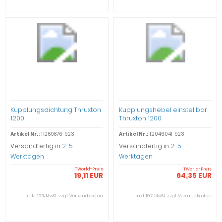
Kupplungsdichtung Thruxton
Kupplungshebel einstellbar
1200
Thruxton 1200
Artikel Nr.:
T1269876-923
Artikel Nr.:
T2046041-923
Versandfertig in:
2-5
Versandfertig in:
2-5
Werktagen
Werktagen
TWorld-Preis
TWorld-Preis
19,11 EUR
64,35 EUR
inkl. 19 % MwSt. zzgl.
Versandkosten
inkl. 19 % MwSt. zzgl.
Versandkosten