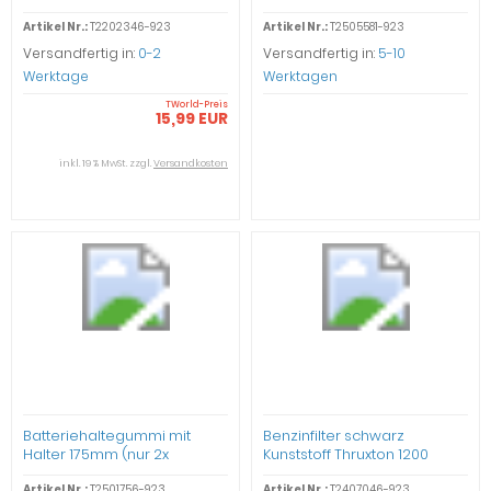
Artikel Nr.:
T2202346-923
Artikel Nr.:
T2505581-923
Versandfertig in:
0-2
Versandfertig in:
5-10
Werktage
Werktagen
TWorld-Preis
15,99 EUR
inkl. 19 % MwSt. zzgl.
Versandkosten
Batteriehaltegummi mit
Benzinfilter schwarz
Halter 175mm (nur 2x
Kunststoff Thruxton 1200
lagernd) Thruxton 1200
Artikel Nr.:
T2501756-923
Artikel Nr.:
T2407046-923