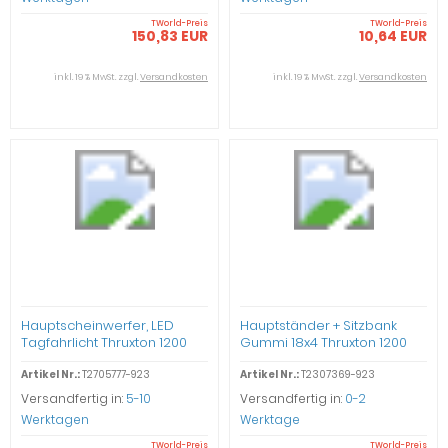
TWorld-Preis
TWorld-Preis
150,83 EUR
10,64 EUR
inkl. 19 % MwSt. zzgl.
Versandkosten
inkl. 19 % MwSt. zzgl.
Versandkosten
Hauptscheinwerfer, LED
Hauptständer + Sitzbank
Tagfahrlicht Thruxton 1200
Gummi 18x4 Thruxton 1200
Artikel Nr.:
T2705777-923
Artikel Nr.:
T2307369-923
Versandfertig in:
5-10
Versandfertig in:
0-2
Werktagen
Werktage
TWorld-Preis
TWorld-Preis