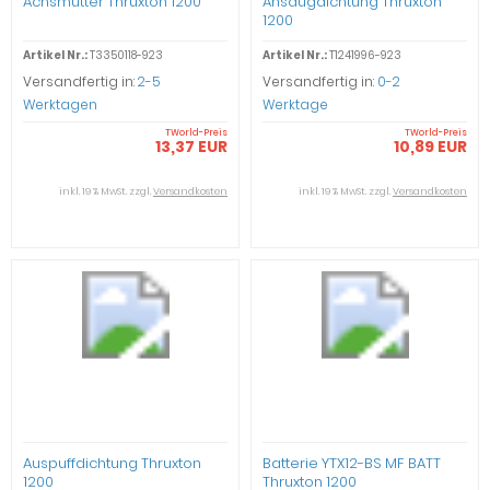
Achsmutter Thruxton 1200
Ansaugdichtung Thruxton
1200
Artikel Nr.:
T3350118-923
Artikel Nr.:
T1241996-923
Versandfertig in:
2-5
Versandfertig in:
0-2
Werktagen
Werktage
TWorld-Preis
TWorld-Preis
13,37 EUR
10,89 EUR
inkl. 19 % MwSt. zzgl.
Versandkosten
inkl. 19 % MwSt. zzgl.
Versandkosten
Auspuffdichtung Thruxton
Batterie YTX12-BS MF BATT
1200
Thruxton 1200