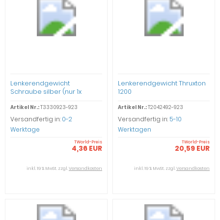
Lenkerendgewicht
Lenkerendgewicht Thruxton
Schraube silber (nur 1x
1200
lagernd) Thruxton 1200
Artikel Nr.:
T3330923-923
Artikel Nr.:
T2042492-923
Versandfertig in:
0-2
Versandfertig in:
5-10
Werktage
Werktagen
TWorld-Preis
TWorld-Preis
4,36 EUR
20,59 EUR
inkl. 19 % MwSt. zzgl.
Versandkosten
inkl. 19 % MwSt. zzgl.
Versandkosten