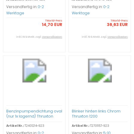
Versandfertig in:
0-2
Versandfertig in:
0-2
Werktage
Werktage
TWorld-Preis
TWorld-Preis
14,70 EUR
36,63 EUR
inkl. 19 % MwSt. zzgl.
Versandkosten
inkl. 19 % MwSt. zzgl.
Versandkosten
Benzinpumpendichtung oval
Blinker hinten links Chrom
(nur 1x lagernd) Thruxton
Thruxton 1200
1200
Artikel Nr.:
T2401214-923
Artikel Nr.:
T2701157-923
Versandfertig in:
0-2
Versandfertig in:
5-10