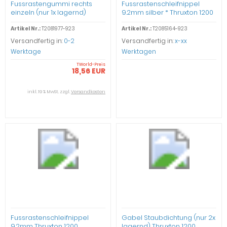
Fussrastengummi rechts
Fussrastenschleifnippel
einzeln (nur 1x lagernd)
9.2mm silber * Thruxton 1200
Thruxton 1200
Artikel Nr.:
T2081977-923
Artikel Nr.:
T2085164-923
Versandfertig in:
0-2
Versandfertig in:
x-xx
Werktage
Werktagen
TWorld-Preis
18,56 EUR
inkl. 19 % MwSt. zzgl.
Versandkosten
Fussrastenschleifnippel
Gabel Staubdichtung (nur 2x
9.2mm Thruxton 1200
lagernd) Thruxton 1200