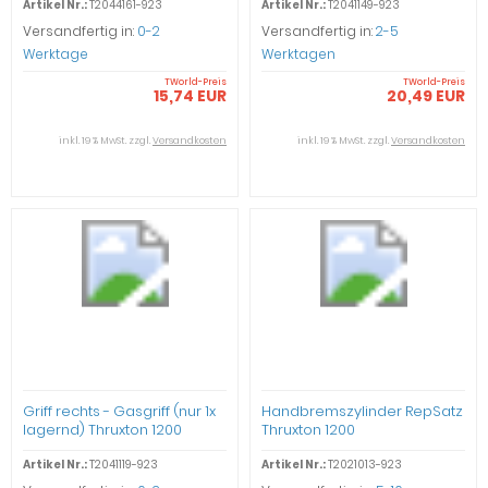
Artikel Nr.:
T2044161-923
Artikel Nr.:
T2041149-923
Versandfertig in:
0-2
Versandfertig in:
2-5
Werktage
Werktagen
TWorld-Preis
TWorld-Preis
15,74 EUR
20,49 EUR
inkl. 19 % MwSt. zzgl.
Versandkosten
inkl. 19 % MwSt. zzgl.
Versandkosten
Griff rechts - Gasgriff (nur 1x
Handbremszylinder RepSatz
lagernd) Thruxton 1200
Thruxton 1200
Artikel Nr.:
T2041119-923
Artikel Nr.:
T2021013-923