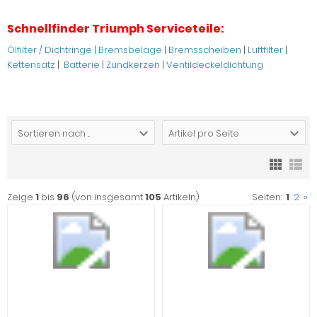
Schnellfinder Triumph Serviceteile:
Ölfilter / Dichtringe
|
Bremsbeläge
|
Bremsscheiben
|
Luftfilter
|
Kettensatz
|
Batterie
|
Zündkerzen
|
Ventildeckeldichtung
Sortieren nach ...
Artikel pro Seite
Zeige
1
bis
96
(von insgesamt
105
Artikeln)
Seiten:
1
2
»