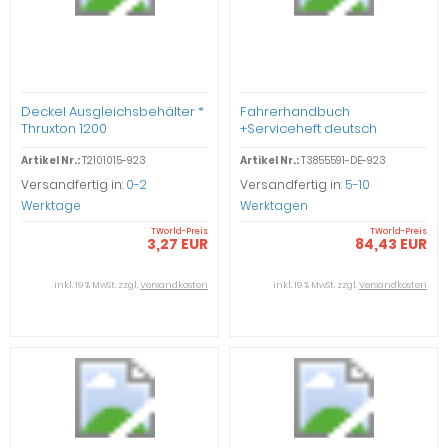
Deckel Ausgleichsbehälter *
Fahrerhandbuch
Thruxton 1200
+Serviceheft deutsch
Thruxton 1200
Artikel Nr.:
T2101015-923
Artikel Nr.:
T3855591-DE-923
Versandfertig in:
0-2
Versandfertig in:
5-10
Werktage
Werktagen
TWorld-Preis
TWorld-Preis
3,27 EUR
84,43 EUR
inkl. 19 % MwSt. zzgl.
Versandkosten
inkl. 19 % MwSt. zzgl.
Versandkosten