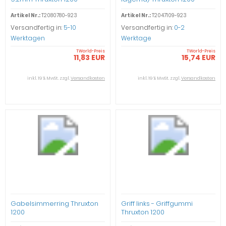
Artikel Nr.:
T2080780-923
Artikel Nr.:
T2047109-923
Versandfertig in:
5-10
Versandfertig in:
0-2
Werktagen
Werktage
TWorld-Preis
TWorld-Preis
11,83 EUR
15,74 EUR
inkl. 19 % MwSt. zzgl.
Versandkosten
inkl. 19 % MwSt. zzgl.
Versandkosten
Gabelsimmerring Thruxton
Griff links - Griffgummi
1200
Thruxton 1200