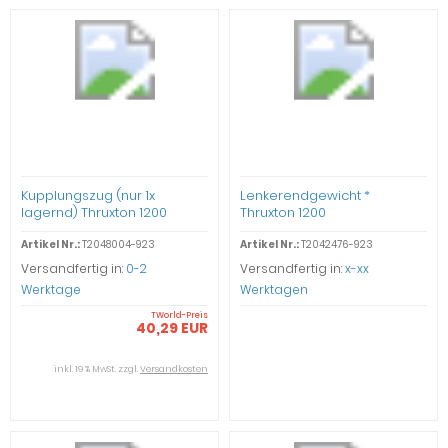
Kupplungszug (nur 1x
Lenkerendgewicht *
lagernd) Thruxton 1200
Thruxton 1200
Artikel Nr.:
T2048004-923
Artikel Nr.:
T2042476-923
Versandfertig in:
0-2
Versandfertig in:
x-xx
Werktage
Werktagen
TWorld-Preis
40,29 EUR
inkl. 19 % MwSt. zzgl.
Versandkosten