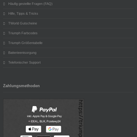
Häufig gestellte Fragen (FAQ)
Hilfe, Tipps & Tricks
TWorld Gutscheine
Triumph Farbcodes
Triumph Größentabelle
Batterieentsorgung
Telefonischer Support
Zahlungsmethoden