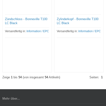
Zündschloss - Bonneville T100
Zylinderkopf - Bonneville T100
LC Black
LC Black
Versandfertig in:
Information / EPC
Versandfertig in:
Information / EPC
Zeige
1
bis
54
(von insgesamt
54
Artikeln)
Seiten:
1
Mehr über...