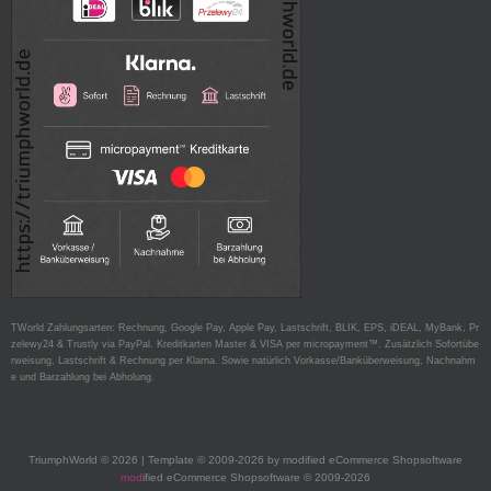
TWorld Zahlungsarten: Rechnung, Google Pay, Apple Pay, Lastschrift, BLIK, EPS, iDEAL, MyBank, Pr
zelewy24 & Trustly via PayPal. Kreditkarten Master & VISA per micropayment™. Zusätzlich Sofortübe
rweisung, Lastschrift & Rechnung per Klarna. Sowie natürlich Vorkasse/Banküberweisung, Nachnahm
e und Barzahlung bei Abholung.
TriumphWorld © 2026 | Template © 2009-2026 by modified eCommerce Shopsoftware
mod
ified eCommerce Shopsoftware © 2009-2026