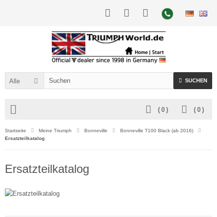
Alle
SUCHEN
(
0
)
(
0
)
Startseite
Meine Triumph
Bonneville
Bonneville T100 Black (ab 2016)
Ersatzteilkatalog
Ersatzteilkatalog