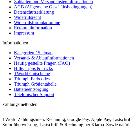
Zahlarten und Versandkosteninformationen
AGB (Allgemeine Geschäftsbedingungen)
Datenschutzerklärung
Widerrufsrecht
Widerrufsformular online
Retoureninformation
Impressum
Informationen
Kategorien / Sitemap
Versand- & Ablaufinformationen
Häufig gestellte Fragen (FAQ)
Hilfe, Tipps & Tricks
TWorld Gutscheine
Triumph Farbcodes
Triumph Größentabelle
Batterieentsorgung
Telefonischer Support
Zahlungsmethoden
TWorld Zahlungsarten: Rechnung, Google Pay, Apple Pay, Lastschr
Sofortüberweisung, Lastschrift & Rechnung per Klarna. Sowie natü