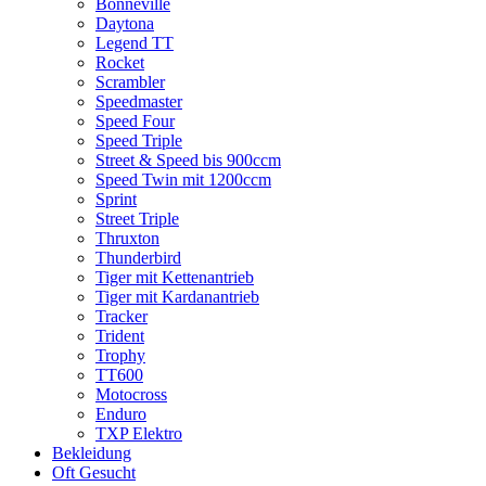
Bonneville
Daytona
Legend TT
Rocket
Scrambler
Speedmaster
Speed Four
Speed Triple
Street & Speed bis 900ccm
Speed Twin mit 1200ccm
Sprint
Street Triple
Thruxton
Thunderbird
Tiger mit Kettenantrieb
Tiger mit Kardanantrieb
Tracker
Trident
Trophy
TT600
Motocross
Enduro
TXP Elektro
Bekleidung
Oft Gesucht