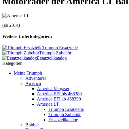
Motorräder der America LT Bau
(ab 2014)
Weitere Unterkategorien:
Triumph Ersatzteile
Triumph Zubehör
Ersatzteilkatalog
Kategorien
Meine Triumph
Adventurer
America
America Vergaser
America EFI bis 468389
America EFI ab 468390
America LT
Triumph Ersatzteile
Triumph Zubehör
Ersatzteilkatalog
Bobber