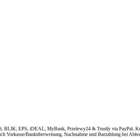
ift, BLIK, EPS, iDEAL, MyBank, Przelewy24 & Trustly via PayPal. K
rlich Vorkasse/Banküberweisung, Nachnahme und Barzahlung bei Abho