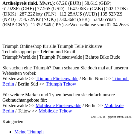
Artikelpreis (inkl. Mwst.):
67.2€ (EUR) | 58.61£ (GBP) |
61.92SFr (CHF) | 77.56$ (USD) | 1647.06Kc (CZK) | 502.17DKr
(DKK) | 287.22Zloty (PLN) | 112.25AU$ (AUD) | 135.52NZ$
(NZD) | 754.72NKr (NOK) | 730.36kr (SEK) | 534.05Yuan
(RMB|CNY) | 12352.94¥ (JPY) >>Wechselkurse vom 02.04.26<<
Triumph Onlineshop für alle Triumph Teile inklusive
Techniksupport per Telefon und Email
TriumphWorld.de | Triumph Fürstenwalde | Bahros Bike Bude
Sie suchen eine Triumph? Dann schauen Sie doch mal auf unseren
Webseiten vorbei:
Fürstenwalde >>
Triumph Fürstenwalde
/ Berlin Nord >>
Triumph
Berlin
/ Berlin Süd >>
Triumph Teltow
Für weitere Marken und Typen besuchen sie einfach unsere
Gebrauchtangebote für:
Fürstenwalde >>
Mobile.de Fürstenwalde
/ Berlin >>
Mobile.de
Berlin
/ Teltow >>
Mobile.de Teltow
Chk-ID071b - geprüft am: 07.08.26
Kategorien
Meine Triumph