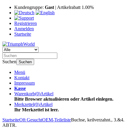
Kundengruppe:
Gast
| Artikelrabatt 1.00%
Registrieren
Anmelden
Startseite
Suchen
Suchen
Menü
Kontakt
Impressum
Kasse
Warenkorb
(
0
)
Artikel
Bitte Browser aktualisieren oder Artikel einlegen.
Merkzettel
(
0
)
Artikel
Ihr Merkzettel ist leer.
Startseite
Oft Gesucht
OEM-Teileliste
Buchse, keilverzahnt., 3.&4.
ABTR.