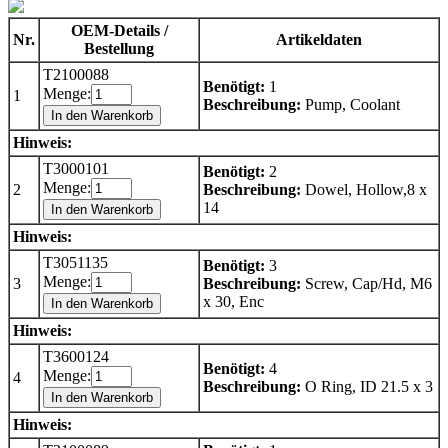
OEM-Details /
Nr.
Artikeldaten
Bestellung
T2100088
Benötigt:
1
Menge:
1
Beschreibung:
Pump, Coolant
In den Warenkorb
Hinweis:
T3000101
Benötigt:
2
Menge:
2
Beschreibung:
Dowel, Hollow,8 x
14
In den Warenkorb
Hinweis:
T3051135
Benötigt:
3
Menge:
3
Beschreibung:
Screw, Cap/Hd, M6
x 30, Enc
In den Warenkorb
Hinweis:
T3600124
Benötigt:
4
Menge:
4
Beschreibung:
O Ring, ID 21.5 x 3
In den Warenkorb
Hinweis: