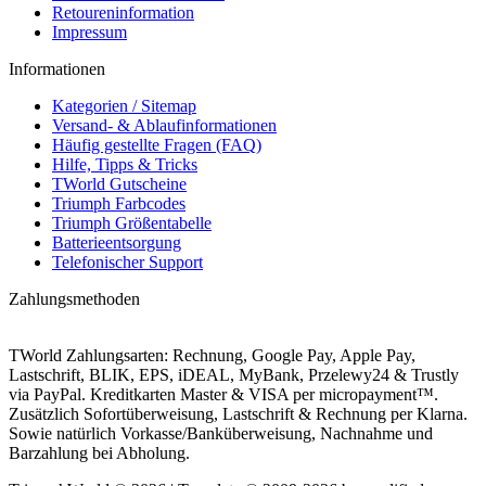
Retoureninformation
Impressum
Informationen
Kategorien / Sitemap
Versand- & Ablaufinformationen
Häufig gestellte Fragen (FAQ)
Hilfe, Tipps & Tricks
TWorld Gutscheine
Triumph Farbcodes
Triumph Größentabelle
Batterieentsorgung
Telefonischer Support
Zahlungsmethoden
TWorld Zahlungsarten: Rechnung, Google Pay, Apple Pay,
Lastschrift, BLIK, EPS, iDEAL, MyBank, Przelewy24 & Trustly
via PayPal. Kreditkarten Master & VISA per micropayment™.
Zusätzlich Sofortüberweisung, Lastschrift & Rechnung per Klarna.
Sowie natürlich Vorkasse/Banküberweisung, Nachnahme und
Barzahlung bei Abholung.