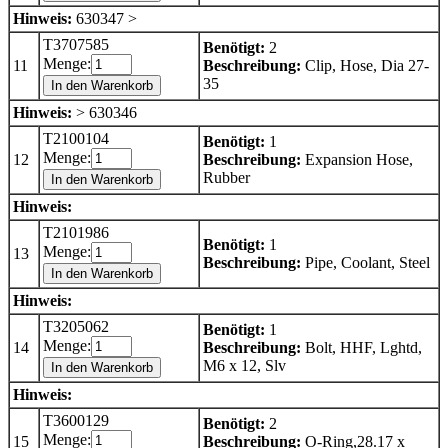
Hinweis:
630347 >
T3707585
Benötigt:
2
Menge:
11
Beschreibung:
Clip, Hose, Dia 27-
35
In den Warenkorb
Hinweis:
> 630346
T2100104
Benötigt:
1
Menge:
12
Beschreibung:
Expansion Hose,
Rubber
In den Warenkorb
Hinweis:
T2101986
Benötigt:
1
Menge:
13
Beschreibung:
Pipe, Coolant, Steel
In den Warenkorb
Hinweis:
T3205062
Benötigt:
1
Menge:
14
Beschreibung:
Bolt, HHF, Lghtd,
M6 x 12, Slv
In den Warenkorb
Hinweis:
T3600129
Benötigt:
2
Menge:
15
Beschreibung:
O-Ring,28.17 x