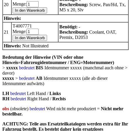
Menge:
20
Beschreibung:
Screw, Pan/Hd, Tx,
M5 x 20, Slv
In den Warenkorb
Hinweis:
T4007771
Benötigt:
-
Menge:
21
Beschreibung:
Coolant, OAT,
Premix, D2053
In den Warenkorb
Hinweis:
Not Illustrated
Bedeutung der Hinweise (VIN oder ohne
Hinweis=Fahrzeugidentnummer / ENG=Motornummer)
>
xxxxx
bedeutet
BIS
Identnummer xxxxx (manchmal auch ohne >
davor)
xxxxx
>
bedeutet
AB
Identnummer xxxxx (alle ab dieser
Idennummer aufwärts)
LH
bedeutet
Left Hand /
Links
RH
bedeutet
Right Hand /
Rechts
obs
(obsolete)
bedeutet
Wird nicht mehr produziert =
Nicht mehr
bestellbar.
ACHTUNG: Teile aus Ersatzteilkatalogen werden extra für Ihr
Fahrzeug bestellt. Es besteht daher kein ersatzloses