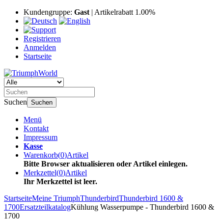
Kundengruppe:
Gast
| Artikelrabatt 1.00%
Registrieren
Anmelden
Startseite
Suchen
Suchen
Menü
Kontakt
Impressum
Kasse
Warenkorb
(
0
)
Artikel
Bitte Browser aktualisieren oder Artikel einlegen.
Merkzettel
(
0
)
Artikel
Ihr Merkzettel ist leer.
Startseite
Meine Triumph
Thunderbird
Thunderbird 1600 &
1700
Ersatzteilkatalog
Kühlung Wasserpumpe - Thunderbird 1600 &
1700