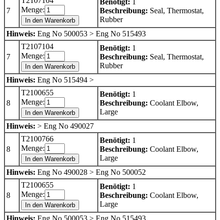
T2107104
Benötigt:
1
Menge:
7
Beschreibung:
Seal, Thermostat,
Rubber
In den Warenkorb
Hinweis:
Eng No 500053 > Eng No 515493
T2107104
Benötigt:
1
Menge:
7
Beschreibung:
Seal, Thermostat,
Rubber
In den Warenkorb
Hinweis:
Eng No 515494 >
T2100655
Benötigt:
1
Menge:
8
Beschreibung:
Coolant Elbow,
Large
In den Warenkorb
Hinweis:
> Eng No 490027
T2100766
Benötigt:
1
Menge:
8
Beschreibung:
Coolant Elbow,
Large
In den Warenkorb
Hinweis:
Eng No 490028 > Eng No 500052
T2100655
Benötigt:
1
Menge:
8
Beschreibung:
Coolant Elbow,
Large
In den Warenkorb
Hinweis:
Eng No 500053 > Eng No 515493