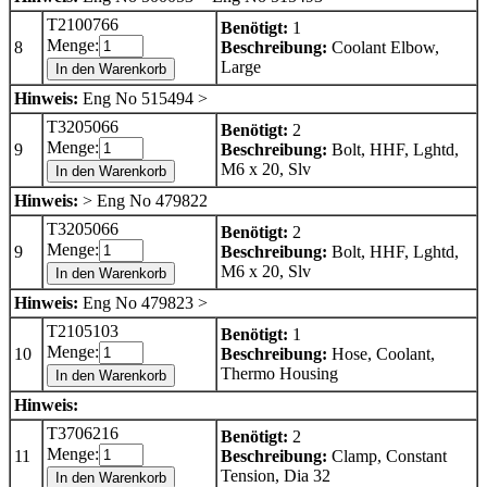
T2100766
Benötigt:
1
Menge:
8
Beschreibung:
Coolant Elbow,
Large
In den Warenkorb
Hinweis:
Eng No 515494 >
T3205066
Benötigt:
2
Menge:
9
Beschreibung:
Bolt, HHF, Lghtd,
M6 x 20, Slv
In den Warenkorb
Hinweis:
> Eng No 479822
T3205066
Benötigt:
2
Menge:
9
Beschreibung:
Bolt, HHF, Lghtd,
M6 x 20, Slv
In den Warenkorb
Hinweis:
Eng No 479823 >
T2105103
Benötigt:
1
Menge:
10
Beschreibung:
Hose, Coolant,
Thermo Housing
In den Warenkorb
Hinweis:
T3706216
Benötigt:
2
Menge:
11
Beschreibung:
Clamp, Constant
Tension, Dia 32
In den Warenkorb