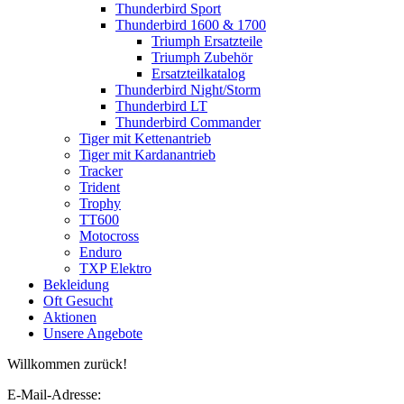
Thunderbird Sport
Thunderbird 1600 & 1700
Triumph Ersatzteile
Triumph Zubehör
Ersatzteilkatalog
Thunderbird Night/Storm
Thunderbird LT
Thunderbird Commander
Tiger mit Kettenantrieb
Tiger mit Kardanantrieb
Tracker
Trident
Trophy
TT600
Motocross
Enduro
TXP Elektro
Bekleidung
Oft Gesucht
Aktionen
Unsere Angebote
Willkommen zurück!
E-Mail-Adresse: