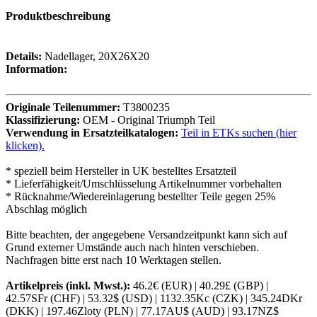
Produktbeschreibung
Details:
Nadellager, 20X26X20
Information:
Originale Teilenummer:
T3800235
Klassifizierung:
OEM - Original Triumph Teil
Verwendung in Ersatzteilkatalogen:
Teil in ETKs suchen (hier
klicken).
* speziell beim Hersteller in UK bestelltes Ersatzteil
* Lieferfähigkeit/Umschlüsselung Artikelnummer vorbehalten
* Rücknahme/Wiedereinlagerung bestellter Teile gegen 25%
Abschlag möglich
Bitte beachten, der angegebene Versandzeitpunkt kann sich auf
Grund externer Umstände auch nach hinten verschieben.
Nachfragen bitte erst nach 10 Werktagen stellen.
Artikelpreis (inkl. Mwst.):
46.2€ (EUR) | 40.29£ (GBP) |
42.57SFr (CHF) | 53.32$ (USD) | 1132.35Kc (CZK) | 345.24DKr
(DKK) | 197.46Zloty (PLN) | 77.17AU$ (AUD) | 93.17NZ$