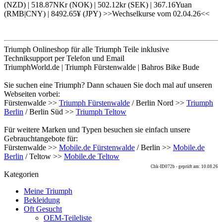
(NZD) | 518.87NKr (NOK) | 502.12kr (SEK) | 367.16Yuan
(RMB|CNY) | 8492.65¥ (JPY) >>Wechselkurse vom 02.04.26<<
Triumph Onlineshop für alle Triumph Teile inklusive
Techniksupport per Telefon und Email
TriumphWorld.de | Triumph Fürstenwalde | Bahros Bike Bude
Sie suchen eine Triumph? Dann schauen Sie doch mal auf unseren
Webseiten vorbei:
Fürstenwalde >>
Triumph Fürstenwalde
/ Berlin Nord >>
Triumph
Berlin
/ Berlin Süd >>
Triumph Teltow
Für weitere Marken und Typen besuchen sie einfach unsere
Gebrauchtangebote für:
Fürstenwalde >>
Mobile.de Fürstenwalde
/ Berlin >>
Mobile.de
Berlin
/ Teltow >>
Mobile.de Teltow
Chk-ID072b - geprüft am: 10.08.26
Kategorien
Meine Triumph
Bekleidung
Oft Gesucht
OEM-Teileliste