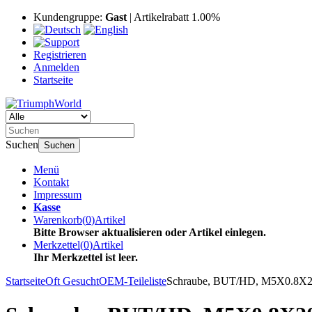
Kundengruppe:
Gast
| Artikelrabatt 1.00%
Registrieren
Anmelden
Startseite
Suchen
Suchen
Menü
Kontakt
Impressum
Kasse
Warenkorb
(
0
)
Artikel
Bitte Browser aktualisieren oder Artikel einlegen.
Merkzettel
(
0
)
Artikel
Ihr Merkzettel ist leer.
Startseite
Oft Gesucht
OEM-Teileliste
Schraube, BUT/HD, M5X0.8X2