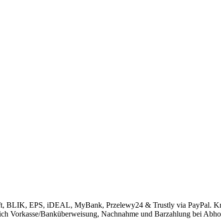
ift, BLIK, EPS, iDEAL, MyBank, Przelewy24 & Trustly via PayPal. K
rlich Vorkasse/Banküberweisung, Nachnahme und Barzahlung bei Abho