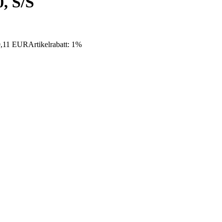
, S/S
 0,11 EUR
Artikelrabatt: 1%