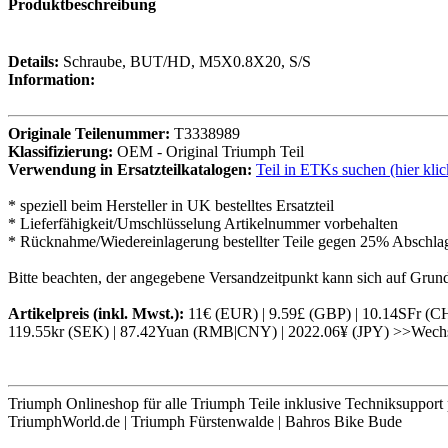
Produktbeschreibung
Details:
Schraube, BUT/HD, M5X0.8X20, S/S
Information:
Originale Teilenummer:
T3338989
Klassifizierung:
OEM - Original Triumph Teil
Verwendung in Ersatzteilkatalogen:
Teil in ETKs suchen (hier klic
* speziell beim Hersteller in UK bestelltes Ersatzteil
* Lieferfähigkeit/Umschlüsselung Artikelnummer vorbehalten
* Rücknahme/Wiedereinlagerung bestellter Teile gegen 25% Abschla
Bitte beachten, der angegebene Versandzeitpunkt kann sich auf Grund
Artikelpreis (inkl. Mwst.):
11€ (EUR) | 9.59£ (GBP) | 10.14SFr (
119.55kr (SEK) | 87.42Yuan (RMB|CNY) | 2022.06¥ (JPY) >>Wech
Triumph Onlineshop für alle Triumph Teile inklusive Techniksupport
TriumphWorld.de | Triumph Fürstenwalde | Bahros Bike Bude