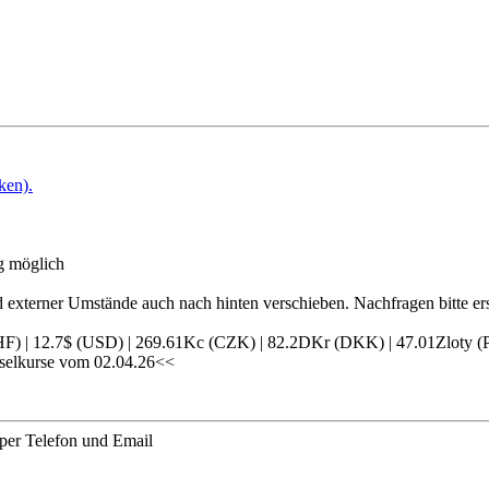
ken).
g möglich
 externer Umstände auch nach hinten verschieben. Nachfragen bitte ers
CHF) | 12.7$ (USD) | 269.61Kc (CZK) | 82.2DKr (DKK) | 47.01Zlot
selkurse vom 02.04.26<<
 per Telefon und Email