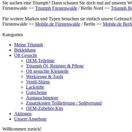
Sie suchen eine Triumph? Dann schauen Sie doch mal auf unseren We
Fürstenwalde >>
Triumph Fürstenwalde
/ Berlin Nord >>
Triumph Be
Für weitere Marken und Typen besuchen sie einfach unsere Gebrauch
Fürstenwalde >>
Mobile.de Fürstenwalde
/ Berlin >>
Mobile.de Berl
Kategorien
Meine Triumph
Bekleidung
Oft Gesucht
OEM-Teileliste
Triumph Öl, Reiniger & Pflege
Oft gesuchte Kleinteile
Werkzeuge & Tools
Ventil-Shims
Lackstifte
Gutscheine
Austauschmotore
Zusatzkosten Teillieferung / Splitversand
OEM-Zubehör-Kits
Aktionen
Unsere Angebote
Willkommen zurück!