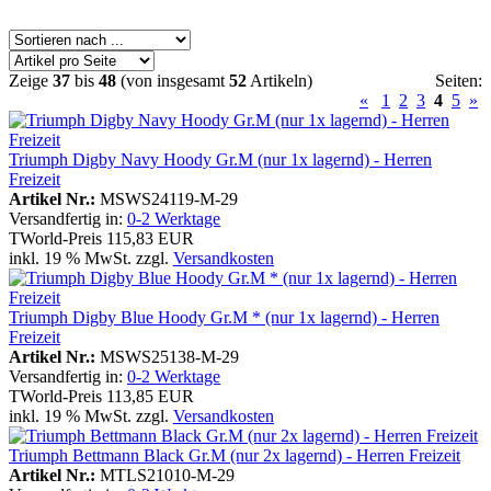
Zeige
37
bis
48
(von insgesamt
52
Artikeln)
Seiten:
«
1
2
3
4
5
»
Triumph Digby Navy Hoody Gr.M (nur 1x lagernd) - Herren
Freizeit
Artikel Nr.:
MSWS24119-M-29
Versandfertig in:
0-2 Werktage
TWorld-Preis
115,83 EUR
inkl. 19 % MwSt. zzgl.
Versandkosten
Triumph Digby Blue Hoody Gr.M * (nur 1x lagernd) - Herren
Freizeit
Artikel Nr.:
MSWS25138-M-29
Versandfertig in:
0-2 Werktage
TWorld-Preis
113,85 EUR
inkl. 19 % MwSt. zzgl.
Versandkosten
Triumph Bettmann Black Gr.M (nur 2x lagernd) - Herren Freizeit
Artikel Nr.:
MTLS21010-M-29